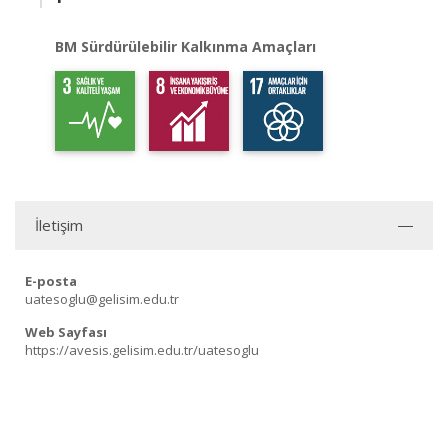
BM Sürdürülebilir Kalkınma Amaçları
İletişim
E-posta
uatesoglu@gelisim.edu.tr
Web Sayfası
https://avesis.gelisim.edu.tr/uatesoglu