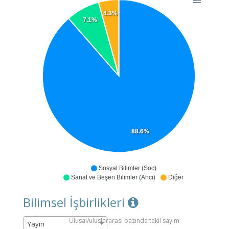
4.3%
7.1%
88.6%
Sosyal Bilimler (Soc)
Sanat ve Beşeri Bilimler (Ahci)
Diğer
Bilimsel İşbirlikleri
Ulusal/uluslararası bazında tekil sayım
Yayın