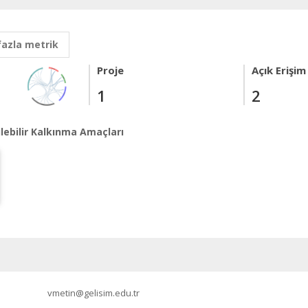
fazla metrik
Proje
Açık Erişim
1
2
lebilir Kalkınma Amaçları
vmetin@gelisim.edu.tr