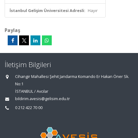
İstanbul Gelişim Üniversitesi Adresli:
Hayır
Paylaş
İletişim Bilgileri
Cihangir Mahallesi Şehit Jandarma Komando Er Hakan Öner Sk.
No:1
İSTANBUL / Avcılar
bildirim.avesis@gelisim.edu.tr
0 212 422 70 00