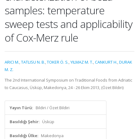
samples: temperature
sweep tests and applicability
of Cox-Merz rule
ARICI M.
,
TATLISU N. B.
,
TOKER Ö. S.
,
YILMAZ M. T.
,
CANKURT H.
,
DURAK
M. Z.
The 2nd International Symposium on Traditional Foods from Adriatic
to Caucasus, Üsküp, Makedonya, 24 - 26 Ekim 2013, (Özet Bildiri)
Yayın Türü:
Bildiri / Özet Bildiri
Basıldığı Şehir:
Üsküp
Basıldığı Ülke:
Makedonya