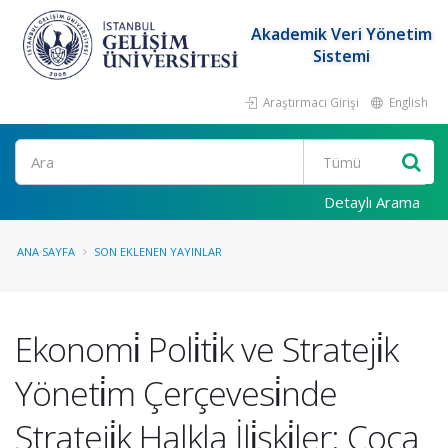
Akademik Veri Yönetim
Sistemi
Araştırmacı Girişi
English
Ara
Detaylı Arama
ANA SAYFA
SON EKLENEN YAYINLAR
Ekonomi̇ Poli̇ti̇k ve Strateji̇k
Yöneti̇m Çerçevesi̇nde
Strateji̇k Halkla İli̇şki̇ler: Coca