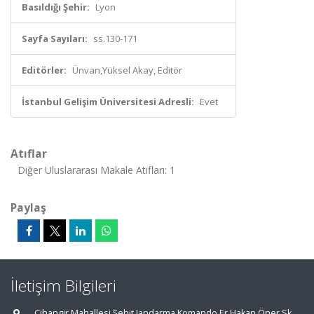
Basıldığı Şehir:
Lyon
Sayfa Sayıları:
ss.130-171
Editörler:
Ünvan,Yüksel Akay, Editör
İstanbul Gelişim Üniversitesi Adresli:
Evet
Atıflar
Diğer Uluslararası Makale Atıfları: 1
Paylaş
İletişim Bilgileri
Cihangir Mahallesi Şehit Jandarma Komando Er Hakan Öner Sk.