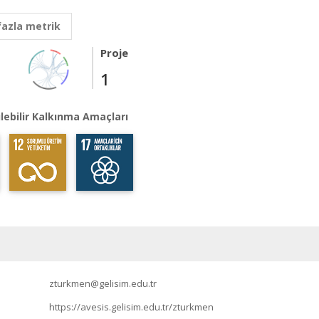
fazla metrik
Proje
1
lebilir Kalkınma Amaçları
zturkmen@gelisim.edu.tr
https://avesis.gelisim.edu.tr/zturkmen