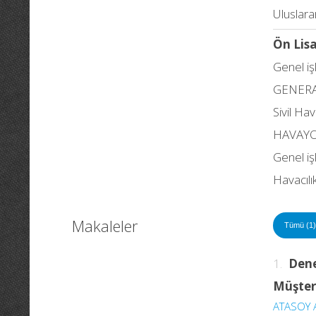
Uluslarar
Ön Lis
Genel i
GENERA
Sivil Hav
HAVAYO
Genel i
Havacılı
Makaleler
Tümü (1)
1.
Dene
Müşter
ATASOY 