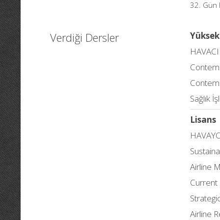
32. Gün 
Verdiği Dersler
Yüksek
HAVACI
Contemp
Contemp
Sağlık İ
Lisans
HAVAYO
Sustaina
Airline
Current 
Strategi
Airline