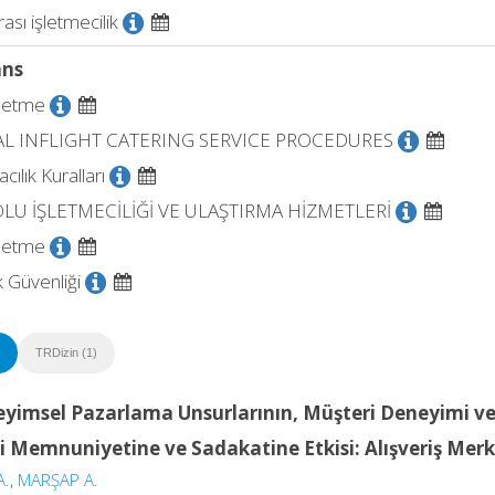
ası işletmecilik
ans
şletme
L INFLIGHT CATERING SERVICE PROCEDURES
acılık Kuralları
LU İŞLETMECİLİĞİ VE ULAŞTIRMA HİZMETLERİ
şletme
k Güvenliği
TRDizin (1)
yimsel Pazarlama Unsurlarının, Müşteri Deneyimi ve
i Memnuniyetine ve Sadakatine Etkisi: Alışveriş Merk
A.
,
MARŞAP A.