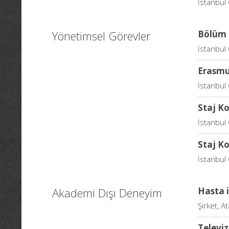
İstanbul
Yönetimsel Görevler
Bölüm 
İstanbul 
Erasmu
İstanbul 
Staj K
İstanbul 
Staj K
İstanbul 
Akademi Dışı Deneyim
Hasta il
Şirket, At
Televi