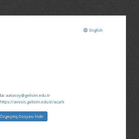
English
ta:
aatasoy@gelisim.edu.tr
https://avesis.gelisim.edu.tr/acarti
Özgeçmiş Dosyası İndir