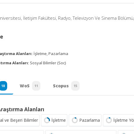
iversitesi, İletişim Fakültesi, Radyo, Televizyon Ve Sinema Bölümü,
ce
aştırma Alanları:
İşletme, Pazarlama
tırma Alanları:
Sosyal Bilimler (Soc)
WoS
Scopus
18
11
15
Araştırma Alanları
al ve Beşeri Bilimler
İşletme
Pazarlama
İşletme Yö