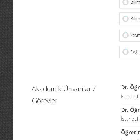
Bili
Bilim
Stra
Sağl
Akademik Ünvanlar /
Dr. Öğr
İstanbul 
Görevler
Dr. Öğr
İstanbul
Öğretim