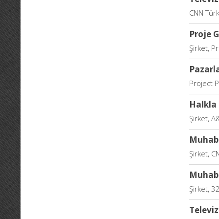
CNN Türk
Proje G
Şirket, P
Pazarl
Project 
Halkla 
Şirket, A&
Muhabi
Şirket, 
Muhab
Şirket, 
Televi