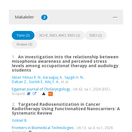
Makaleler
2
Tümü (2)
SCI-E, SSCI, AHCI, ESCI (1)
ESCI (1)
Scopus (2)
1.
An investigation into the relationship between
misophonia awareness and perceived stress
levels among occupational therapy and audiology
students
Aktan Yılmaz R. N.
,
Karaağaç A.
,
Saygılı H. N.
,
Daban Z.
,
Gürlek E.
,
Kılıç F. A.
, et al.
Egyptian Journal of Otolaryngology
, cilt.42, sa.1, 2026 (ESCI,
Scopus)
2.
Targeted Radiosensitization in Cancer
Radiotherapy Using Functionalized Nanocarriers: A
Systematic Review
Göksel B.
Frontiers in Biomedical Technologies
, cilt.13, sa.4, ss.1, 2026