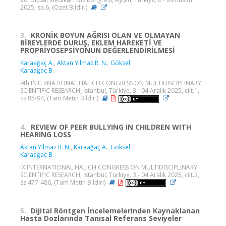
2025, sa.6, (Özet Bildiri)
3.
KRONİK BOYUN AĞRISI OLAN VE OLMAYAN
BİREYLERDE DURUŞ, EKLEM HAREKETİ VE
PROPRİYOSEPSİYONUN DEĞERLENDİRİLMESİ
Karaağaç A.
,
Aktan Yılmaz R. N.
,
Göksel
Karaağaç B.
9th INTERNATIONAL HALICH CONGRESS ON MULTIDISCIPLINARY
SCIENTIFIC RESEARCH, İstanbul, Türkiye, 3 - 04 Aralık 2025, cilt.1,
ss.85-94, (Tam Metin Bildiri)
4.
REVIEW OF PEER BULLYING IN CHILDREN WITH
HEARING LOSS
Aktan Yılmaz R. N.
,
Karaağaç A.
,
Göksel
Karaağaç B.
IX.INTERNATIONAL HALICH CONGRESS ON MULTIDISCIPLINARY
SCIENTIFIC RESEARCH, İstanbul, Türkiye, 3 - 04 Aralık 2025, cilt.2,
ss.477-486, (Tam Metin Bildiri)
5.
Dijital Röntgen İncelemelerinden Kaynaklanan
Hasta Dozlarında Tanısal Referans Seviyeler