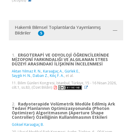
(Scopus)
Hakemli Bilimsel Toplantılarda Yayımlanmış
Bildiriler
5
1.
ERGOTERAPİ VE ODYOLOJİ ÖĞRENCİLERİNDE
MİZOFONİ FARKINDALIĞI VE ALGILANAN STRES
DÜZEYİ ARASINDAKİ İLİŞKİNİN İNCELENMESİ
Aktan Yılmaz R. N.
,
Karaağaç A.
,
Gürlek E.
,
Saygılı H. N.
,
Daban Z.
,
Kılıç F. A.
, et al.
11. Bilim Günleri Kongresi, İstanbul, Türkiye, 15 - 16 Nisan 2026,
cilt.1, ss.83, (Özet Bildiri)
2.
Radyoterapide Volümetrik Modüle Edilmiş Ark
Tedavi Planlarının Optimizasyonunda {Photon
Optimizer} Algoritmasının {Aperture Shape
Controller} Özelliğinin Kullanılmasının Etkileri
Göksel Karaağaç B.
20. Ulusal Medikal Fizik Kongresi, Aydın, Türkiye, 6 - 09 Kasım