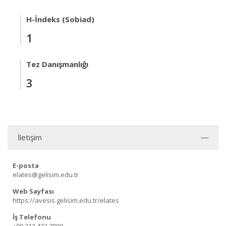
H-İndeks (Sobiad)
1
Tez Danışmanlığı
3
İletişim
E-posta
elates@gelisim.edu.tr
Web Sayfası
https://avesis.gelisim.edu.tr/elates
İş Telefonu