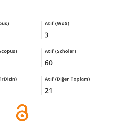
pus)
Atıf (WoS)
3
Scopus)
Atıf (Scholar)
60
TrDizin)
Atıf (Diğer Toplam)
21