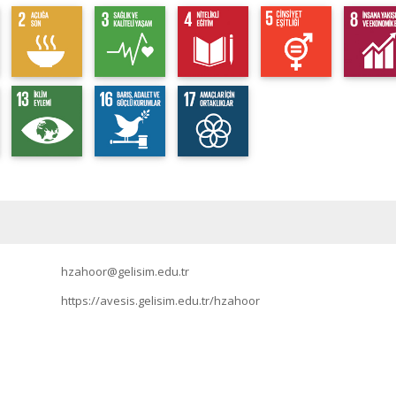
hzahoor@gelisim.edu.tr
https://avesis.gelisim.edu.tr/hzahoor