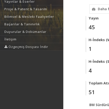
Yayınlar & Eserler
Daha 
Proje & Patent & Tasarım
Bilimsel & Mesleki Faaliyetler
Yayın
Başarılar & Tanınırlık
45
Duyurular & Dokümanlar
İletişim
H-İndeks (
Özgeçmiş Dosyası İndir
1
H-İndeks (
4
Toplam Atıf
51
BM Sürdürü