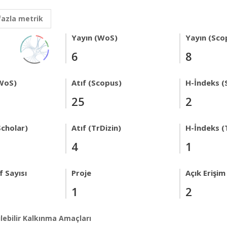
fazla metrik
Yayın (WoS)
Yayın (Sco
6
8
WoS)
Atıf (Scopus)
H-İndeks (
25
2
Scholar)
Atıf (TrDizin)
H-İndeks (
4
1
 Sayısı
Proje
Açık Erişim
1
2
lebilir Kalkınma Amaçları