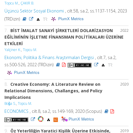
Topcu M.
,
ÇAKIR B.
Üçüncü Sektör Sosyal Ekonomi
, cilt.58, sa.2, ss.1137-1154, 2023
PlumX Metrics
(TRDizin)
7.
BİST İMALAT SANAYİ ŞİRKETLERİ DOLARİZASYON
2022
EĞİLİMİNİN İŞLETME FİNANSMAN POLİTİKALARI ÜZERİNE
ETKİLERİ
Yalçiner K.
,
Topcu M.
Ekonomi, Politika & Finans Araştırmaları Dergisi
, cilt.7, sa.2,
ss.500-526, 2022 (TRDizin)
PlumX Metrics
8.
Creative Economy: A Literature Review on
2020
Relational Dimensions, Challanges, and Policy
Implications
Boǧa S.
,
Topcu M.
ECONOMICS
, cilt.8, sa.2, ss.149-169, 2020 (Scopus)
PlumX Metrics
9.
Öz Yeterliliğin Yaratici Kişilik Üzerine Etkisinde,
2019