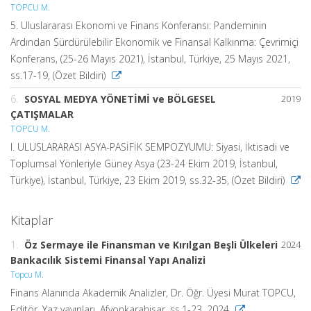
TOPCU M.
5. Uluslararası Ekonomi ve Finans Konferansı: Pandeminin
Ardından Sürdürülebilir Ekonomik ve Finansal Kalkınma: Çevrimiçi
Konferans, (25-26 Mayıs 2021), İstanbul, Türkiye, 25 Mayıs 2021,
ss.17-19, (Özet Bildiri)
6.
SOSYAL MEDYA YÖNETİMİ ve BÖLGESEL
2019
ÇATIŞMALAR
TOPCU M.
I. ULUSLARARASI ASYA-PASİFİK SEMPOZYUMU: Siyasi, İktisadi ve
Toplumsal Yönleriyle Güney Asya (23-24 Ekim 2019, İstanbul,
Türkiye), İstanbul, Türkiye, 23 Ekim 2019, ss.32-35, (Özet Bildiri)
Kitaplar
1.
Öz Sermaye ile Finansman ve Kırılgan Beşli Ülkeleri
2024
Bankacılık Sistemi Finansal Yapı Analizi
Topcu M.
Finans Alanında Akademik Analizler, Dr. Öğr. Üyesi Murat TOPCU,
Editör, Yaz yayınları, Afyonkarahisar, ss.1-23, 2024