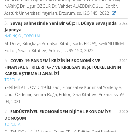
NARİNÇ Dr. Uğur ÖZGÜR Dr. Vahdet ALAEDDİNOĞLU, Editör,
Atatürk Üniversitesi Yayınları, Erzurum, ss.126-145, 2022
5.
Savaş Sahnesinde Yeni Bir Güç: II. Dünya Savaşında
2022
Japonya
NARİNÇ Ö.
,
TOPCU M.
M. Derviş Kılınçkaya Armağan Kitabı, Sadık ERDAŞ, Seyfi YILDIRIM,
Editör, Siyasal Kitabevi, Ankara, ss.95-150, 2022
6.
COVID-19 PANDEMİ KRİZİNİN EKONOMİK VE
2021
FİNANSAL ETKİLERİ: G-7 VE KIRILGAN BEŞLİ ÜLKELERİNİN
KARŞILAŞTIRMALI ANALİZİ
TOPCU M.
YENİ MİLAT: COVID-19 İktisadi, Finansal ve Kurumsal Yönleriyle,
Onur Özdemir, Semra Boğa, Editör, Gazi Kitabevi, Ankara, ss.59-
93, 2021
7.
ENDÜSTRİYEL EKONOMİDEN DİJİTAL EKONOMİYE
2020
DÖNÜŞÜM
TOPCU M.
DİJİTAL DÖNÜŞÜM, İsmail Erkan ÇELİK, Editör, Gazi Kitabevi,