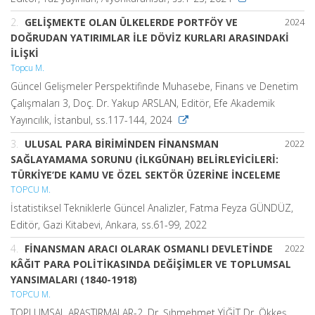
2.
GELİŞMEKTE OLAN ÜLKELERDE PORTFÖY VE
2024
DOĞRUDAN YATIRIMLAR İLE DÖVİZ KURLARI ARASINDAKİ
İLİŞKİ
Topcu M.
Güncel Gelişmeler Perspektifinde Muhasebe, Finans ve Denetim
Çalışmaları 3, Doç. Dr. Yakup ARSLAN, Editör, Efe Akademik
Yayıncılık, İstanbul, ss.117-144, 2024
3.
ULUSAL PARA BİRİMİNDEN FİNANSMAN
2022
SAĞLAYAMAMA SORUNU (İLKGÜNAH) BELİRLEYİCİLERİ:
TÜRKİYE’DE KAMU VE ÖZEL SEKTÖR ÜZERİNE İNCELEME
TOPCU M.
İstatistiksel Tekniklerle Güncel Analizler, Fatma Feyza GÜNDÜZ,
Editör, Gazi Kitabevi, Ankara, ss.61-99, 2022
4.
FİNANSMAN ARACI OLARAK OSMANLI DEVLETİNDE
2022
KÂĞIT PARA POLİTİKASINDA DEĞİŞİMLER VE TOPLUMSAL
YANSIMALARI (1840-1918)
TOPCU M.
TOPLUMSAL ARAŞTIRMALAR-2, Dr. Şıhmehmet YİĞİT Dr. Ökkeş