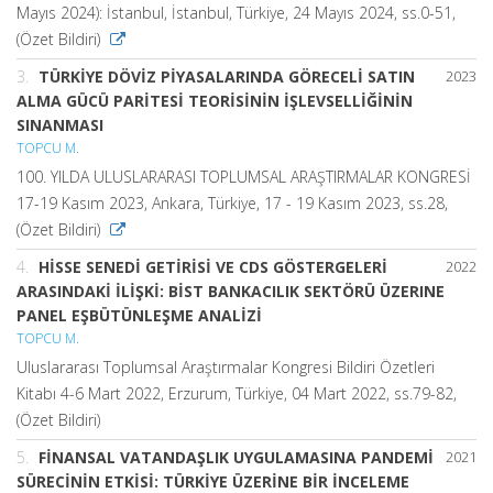
Mayıs 2024): İstanbul, İstanbul, Türkiye, 24 Mayıs 2024, ss.0-51,
(Özet Bildiri)
3.
TÜRKİYE DÖVİZ PİYASALARINDA GÖRECELİ SATIN
2023
ALMA GÜCÜ PARİTESİ TEORİSİNİN İŞLEVSELLİĞİNİN
SINANMASI
TOPCU M.
100. YILDA ULUSLARARASI TOPLUMSAL ARAŞTIRMALAR KONGRESİ
17-19 Kasım 2023, Ankara, Türkiye, 17 - 19 Kasım 2023, ss.28,
(Özet Bildiri)
4.
HİSSE SENEDİ GETİRİSİ VE CDS GÖSTERGELERİ
2022
ARASINDAKİ İLİŞKİ: BİST BANKACILIK SEKTÖRÜ ÜZERINE
PANEL EŞBÜTÜNLEŞME ANALİZİ
TOPCU M.
Uluslararası Toplumsal Araştırmalar Kongresi Bildiri Özetleri
Kitabı 4-6 Mart 2022, Erzurum, Türkiye, 04 Mart 2022, ss.79-82,
(Özet Bildiri)
5.
FİNANSAL VATANDAŞLIK UYGULAMASINA PANDEMİ
2021
SÜRECİNİN ETKİSİ: TÜRKİYE ÜZERİNE BİR İNCELEME