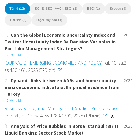
Tümü (12)
SCI-E, SSCI, AHCI, ESCI (1)
ESCI (1)
Scopus (3)
TRDizin (8)
Diğer Yayınlar (1)
1.
Can the Global Economic Uncertainty Index and
2025
Twitter Uncertainty Index Be Decision Variables in
Portfolio Management Strategies?
TOPCU M.
JOURNAL OF EMERGING ECONOMIES AND POLICY
, cilt.10, sa.2,
ss.450-461, 2025 (TRDizin)
2.
Dynamic links between ADRs and home country
2025
macroeconomic indicators: Empirical evidence from
Turkey
TOPCU M.
Business &amp;amp; Management Studies: An International
Journal
, cilt.13, sa.4, ss.1783-1799, 2025 (TRDizin)
3.
Analysis of Price Bubbles in Borsa Istanbul (BIST)
2025
Liquid Banking Sector Stock Market