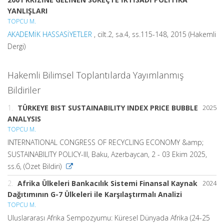
YANLIŞLARI
TOPCU M.
AKADEMİK HASSASİYETLER
, cilt.2, sa.4, ss.115-148, 2015 (Hakemli
Dergi)
Hakemli Bilimsel Toplantılarda Yayımlanmış
Bildiriler
1.
TÜRKEYE BIST SUSTAINABILITY INDEX PRICE BUBBLE
2025
ANALYSIS
TOPCU M.
INTERNATIONAL CONGRESS OF RECYCLING ECONOMY &amp;
SUSTAINABILITY POLICY-III, Baku, Azerbaycan, 2 - 03 Ekim 2025,
ss.6, (Özet Bildiri)
2.
Afrika Ülkeleri Bankacılık Sistemi Finansal Kaynak
2024
Dağıtımının G-7 Ülkeleri ile Karşılaştırmalı Analizi
TOPCU M.
Uluslararası Afrika Sempozyumu: Küresel Dünyada Afrika (24-25