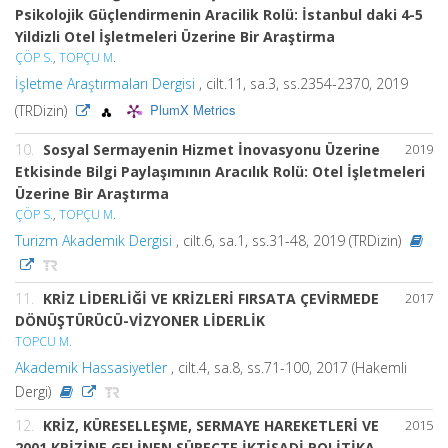
Psikolojik Güçlendirmenin Aracilik Rolü: İstanbul daki 4-5
Yildizli Otel İşletmeleri Üzerine Bir Araştirma
ÇÖP S.
,
TOPÇU M.
İşletme Araştırmaları Dergisi
, cilt.11, sa.3, ss.2354-2370, 2019
PlumX Metrics
(TRDizin)
10.
Sosyal Sermayenin Hizmet İnovasyonu Üzerine
2019
Etkisinde Bilgi Paylaşımının Aracılık Rolü: Otel İşletmeleri
Üzerine Bir Araştırma
ÇÖP S.
,
TOPÇU M.
Turizm Akademik Dergisi
, cilt.6, sa.1, ss.31-48, 2019 (TRDizin)
11.
KRİZ LİDERLİĞİ VE KRİZLERİ FIRSATA ÇEVİRMEDE
2017
DÖNÜŞTÜRÜCÜ-VİZYONER LİDERLİK
TOPCU M.
Akademik Hassasiyetler
, cilt.4, sa.8, ss.71-100, 2017 (Hakemli
Dergi)
12.
KRİZ, KÜRESELLEŞME, SERMAYE HAREKETLERİ VE
2015
2001 KRİZİNE GELİNEN SÜREÇTE İKTİSADİ POLİTİKA