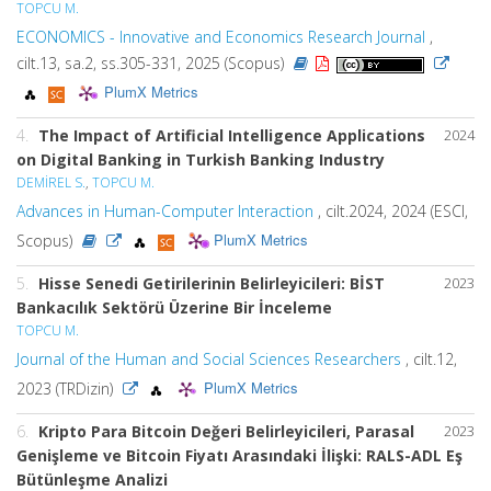
TOPCU M.
ECONOMICS - Innovative and Economics Research Journal
,
cilt.13, sa.2, ss.305-331, 2025 (Scopus)
PlumX Metrics
4.
The Impact of Artificial Intelligence Applications
2024
on Digital Banking in Turkish Banking Industry
DEMİREL S.
,
TOPCU M.
Advances in Human-Computer Interaction
, cilt.2024, 2024 (ESCI,
PlumX Metrics
Scopus)
5.
Hisse Senedi Getirilerinin Belirleyicileri: BİST
2023
Bankacılık Sektörü Üzerine Bir İnceleme
TOPCU M.
Journal of the Human and Social Sciences Researchers
, cilt.12,
PlumX Metrics
2023 (TRDizin)
6.
Kripto Para Bitcoin Değeri Belirleyicileri, Parasal
2023
Genişleme ve Bitcoin Fiyatı Arasındaki İlişki: RALS-ADL Eş
Bütünleşme Analizi