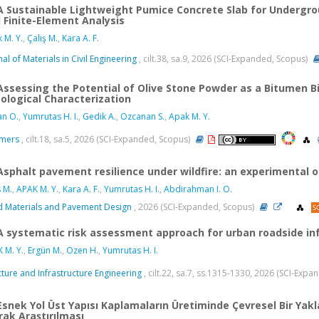
A Sustainable Lightweight Pumice Concrete Slab for Undergrou
 Finite-Element Analysis
 M. Y.
,
Çalış M.
,
Kara A. F.
nal of Materials in Civil Engineering
, cilt.38, sa.9, 2026 (SCI-Expanded, Scopus)
Assessing the Potential of Olive Stone Powder as a Bitumen B
ological Characterization
n O.
,
Yumrutas H. I.
,
Gedik A.
,
Ozcanan S.
,
Apak M. Y.
ymers
, cilt.18, sa.5, 2026 (SCI-Expanded, Scopus)
Asphalt pavement resilience under wildfire: an experimental 
s M.
,
APAK M. Y.
,
Kara A. F.
,
Yumrutas H. I.
,
Abdirahman I. O.
 Materials and Pavement Design
, 2026 (SCI-Expanded, Scopus)
A systematic risk assessment approach for urban roadside in
 M. Y.
,
Ergün M.
,
Ozen H.
,
Yumrutas H. I.
cture and Infrastructure Engineering
, cilt.22, sa.7, ss.1315-1330, 2026 (SCI-Exp
Esnek Yol Üst Yapısı Kaplamaların Üretiminde Çevresel Bir Yakla
rak Araştırılması