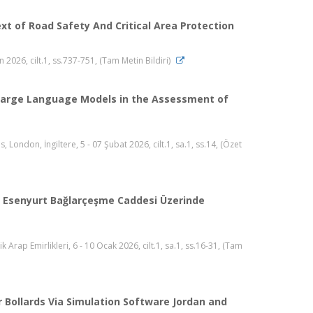
xt of Road Safety And Critical Area Protection
 2026, cilt.1, ss.737-751, (Tam Metin Bildiri)
ed Large Language Models in the Assessment of
 London, İngiltere, 5 - 07 Şubat 2026, cilt.1, sa.1, ss.14, (Özet
in Esenyurt Bağlarçeşme Caddesi Üzerinde
 Arap Emirlikleri, 6 - 10 Ocak 2026, cilt.1, sa.1, ss.16-31, (Tam
 Bollards Via Simulation Software Jordan and