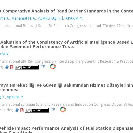
A Comparative Analysis of Road Barrier Standards in the Conte
uma A.
,
Mahamat H. A.
,
YUMRUTAŞ H. İ.
,
APAK M. Y.
 International Boğaziçi Scientific Research Congress, İstanbul, Türkiye, 12 Haziran
Evaluation of the Consistency of Artificial Intelligence Bas
xible Pavement Performance Tests
 M. Y.
International BRITISH Congress on Interdisciplinary Scientific Research & Practices,
ri)
Yaya Hareketliliği ve Güvenliği Bakımından Hizmet Düzeylerin
elenmesi
ğ B.
,
Apak M. Y.
International Eurasian Scientific Research and Innovation Congress, Dubai, Birleşik
n Bildiri)
Vehicle Impact Performance Analysis of Fuel Station Dispenser
key Case Study