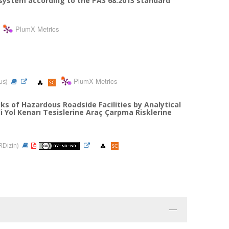
d system according to the PAS 68:2013 standard
PlumX Metrics
PlumX Metrics
us)
isks of Hazardous Roadside Facilities by Analytical
li Yol Kenarı Tesislerine Araç Çarpma Risklerine
TRDizin)