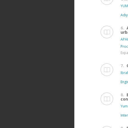
YUMR
Adıy
6.
urb
APAK
Proc
Expa
7.
Ibra
Engi
8.
con
Yumr
Inte