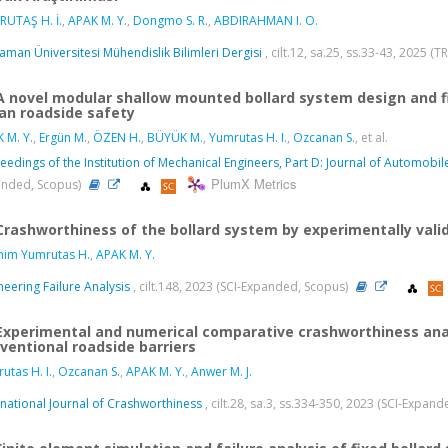
UTAŞ H. İ.
,
APAK M. Y.
,
Dongmo S. R.
,
ABDIRAHMAN I. O.
aman Üniversitesi Mühendislik Bilimleri Dergisi
, cilt.12, sa.25, ss.33-43, 2025 (T
A novel modular shallow mounted bollard system design and f
an roadside safety
 M. Y.
,
Ergün M.
,
ÖZEN H.
,
BÜYÜK M.
,
Yumrutas H. I.
,
Ozcanan S.
, et al.
eedings of the Institution of Mechanical Engineers, Part D: Journal of Automobil
PlumX Metrics
nded, Scopus)
Crashworthiness of the bollard system by experimentally valid
him Yumrutas H.
,
APAK M. Y.
neering Failure Analysis
, cilt.148, 2023 (SCI-Expanded, Scopus)
Experimental and numerical comparative crashworthiness analy
ventional roadside barriers
utas H. I.
,
Ozcanan S.
,
APAK M. Y.
,
Anwer M. J.
rnational Journal of Crashworthiness
, cilt.28, sa.3, ss.334-350, 2023 (SCI-Expan