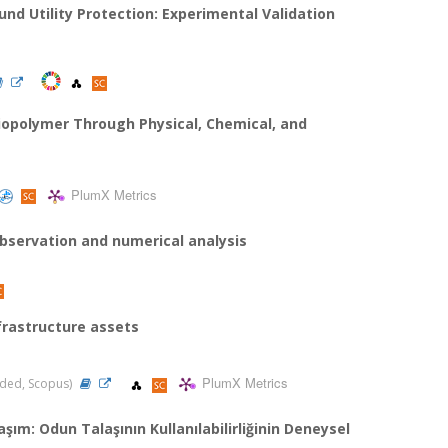
nd Utility Protection: Experimental Validation
iopolymer Through Physical, Chemical, and
PlumX Metrics
observation and numerical analysis
frastructure assets
PlumX Metrics
anded, Scopus)
şım: Odun Talaşının Kullanılabilirliğinin Deneysel