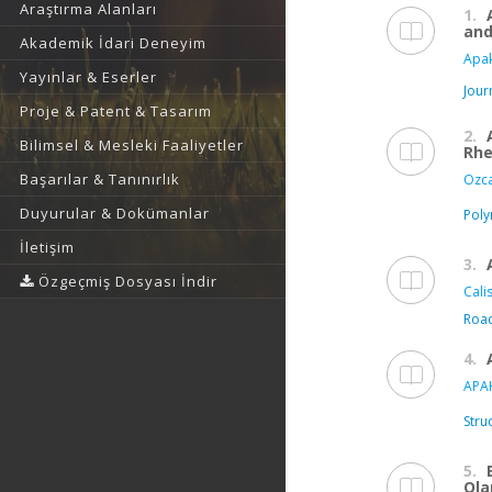
Araştırma Alanları
1.
and
Akademik İdari Deneyim
Apak
Yayınlar & Eserler
Jour
Proje & Patent & Tasarım
2.
Bilimsel & Mesleki Faaliyetler
Rhe
Başarılar & Tanınırlık
Ozca
Duyurular & Dokümanlar
Pol
İletişim
3.
Özgeçmiş Dosyası İndir
Cali
Road
4.
APAK
Stru
5.
Ola