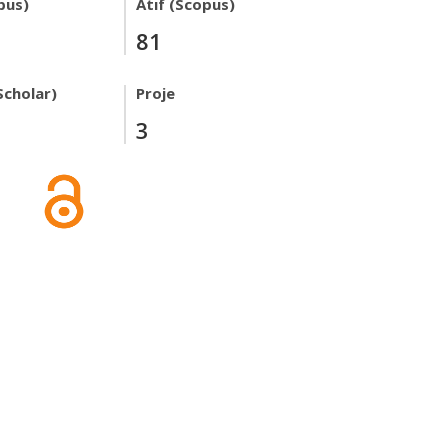
pus)
Atıf (Scopus)
81
Scholar)
Proje
3