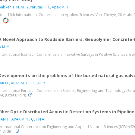
abkeh T. N. M.
,
Yumrutaş H. İ.
,
Apak M. Y.
olu 16th International Conference on Applied Sciences, Van, Türkiye, 20 Aralık 202
A Novel Approach to Roadside Barriers: Geopolymer Concrete-
 M. Y.
International Icontech Conference on Innovative Surveys in Positive Sciences, Baku,
Developments on the problems of the buried natural gas valv
AK Ö.
,
APAK M. Y.
,
POLAT R.
International Eurasian Conference on Science, Engineering and Technology (Eurasi
94, (Özet Bildiri)
Fiber Optic Distributed Acoustic Detection Systems in Pipelin
AN T.
,
APAK M. Y.
,
ÇETİN A.
International Conference on Engineering and Applied Natural Sciences (ICEANS202
n Bildiri)