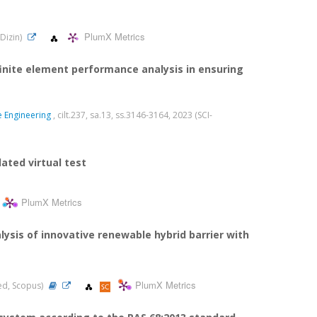
PlumX Metrics
RDizin)
inite element performance analysis in ensuring
e Engineering
, cilt.237, sa.13, ss.3146-3164, 2023 (SCI-
ated virtual test
PlumX Metrics
sis of innovative renewable hybrid barrier with
PlumX Metrics
ded, Scopus)