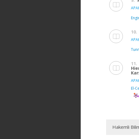
9.
APAK
Engi
10.
APAK
Tunn
11.
Hie
Karş
APAK
El-C
Hakemli Bili