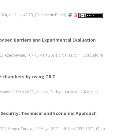
4, cilt.1, ss.43-73, (Tam Metin Bildiri)
based Barriers and Experimental Evaluation
 Azerbaycan, 16 - 18 Mart 2024, cilt.1, ss.754, (Özet Bildiri)
e chambers by using TRIZ
anSciEnTech 2022), Ankara, Türkiye, 14 Aralık 2022, cilt.1,
e Security: Technical and Economic Approach
2), Konya, Türkiye, 10 Mayıs 2022, cilt.1, ss.1559-1571, (Tam