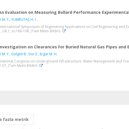
An Evaluation on Measuring Bollard Performance Experimental
 M. Y.
,
YUMRUTAŞ H. İ.
International Symposium of Engineering Applications on Civil Engineering and Ear
, cilt.1, ss.186-198, (Tam Metin Bildiri)
Investigation on Clearances For Buried Natural Gas Pipes and E
 M. Y.
,
Gölgeli B.
,
Dur E.
,
Ergür M. H.
rnational Congress on Underground Infrastructure, Water Management and Trenchl
2-57, (Tam Metin Bildiri)
 fazla metrik