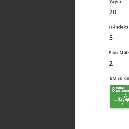
Yayın
20
H-İndeks
5
Fikri Mül
2
BM Sürdü