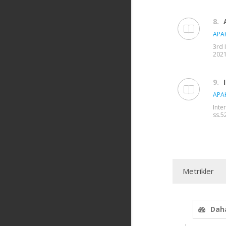
8.
APAK
3rd 
2021
9.
APAK
Inte
ss.5
Metrikler
Daha