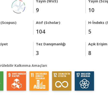
Yayın (WoS)
Yayın (Sco
9
10
 (Scopus)
Atıf (Scholar)
H-İndeks (
104
5
kiyet
Tez Danışmanlığı
Açık Erişim
3
8
rülebilir Kalkınma Amaçları