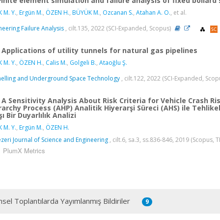
Finite element simulation and failure analysis of fixed bollar
 M. Y.
,
Ergün M.
,
ÖZEN H.
,
BÜYÜK M.
,
Ozcanan S.
,
Atahan A. O.
, et al.
neering Failure Analysis
, cilt.135, 2022 (SCI-Expanded, Scopus)
Applications of utility tunnels for natural gas pipelines
 M. Y.
,
ÖZEN H.
,
Calis M.
,
Golgeli B.
,
Ataoğlu Ş.
elling and Underground Space Technology
, cilt.122, 2022 (SCI-Expanded, Scop
A Sensitivity Analysis About Risk Criteria for Vehicle Crash R
rarchy Process (AHP) Analitik Hiyerarşi Süreci (AHS) ile Tehlike
ı Bir Duyarlılık Analizi
 M. Y.
,
Ergün M.
,
ÖZEN H.
ezeri Journal of Science and Engineering
, cilt.6, sa.3, ss.836-846, 2019 (Scopus, 
PlumX Metrics
msel Toplantılarda Yayımlanmış Bildiriler
9