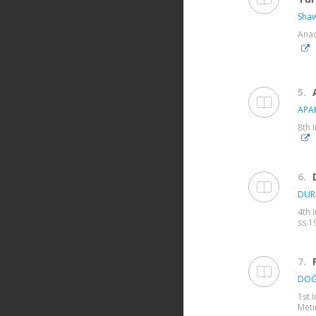
Shaw
Anad
5.
APAK
8th 
6.
DUR
4th 
ss.1
7.
DOĞ
1st 
Meti