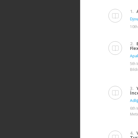
1.
Djo
10th
2.
Fle
Apak
5th 
Bildi
3.
İnc
Adli
6th 
Meti
4.
Tur