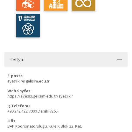
İletişim
E-posta
syesilkir@gelisim.edu.tr
Web Sayfası
https://avesis.gelisim.edu.tr/syesilkir
İş Telefonu
+90 212 422 7000
Dahili: 7265
Ofis
BAP Koordinatörülüğü, Kule K Blok 22. Kat.