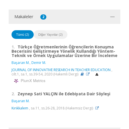
Makaleler
2
Tümü (2)
Diğer Yayınlar (2)
1.
Türkçe Öğretmenlerinin Öğrencilerin Konuşma
Becerisini Geliştirmeye Yönelik Kullandığı Yöntem-
Teknik ve Örnek Uygulamalar Üzerine Bir İnceleme
Başaran M.
,
Demir M.
JOURNAL OF INNOVATIVE RESEARCH IN TEACHER EDUCATION
,
cilt.1, sa.1, ss.39-54, 2020 (Hakemli Dergi)
PlumX Metrics
2.
Zeynep Sati YALÇIN ile Edebiyata Dair Söyleşi
Başaran M.
Kırıkkalem
, sa.11, ss.26-28, 2018 (Hakemsiz Dergi)