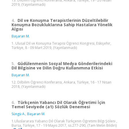
13. Dilbilim Öğrenci Konferansı, Ankara, Türkiye, 19 - 20 Nisan
2019, (Yayınlanmadı)
4.
Dil ve Konuşma Terapistlerinin Düzeltilebilir
Konuşma Bozukluklarına Sahip Hastalara Yönelik
Algısı
Başaran M.
1. Ulusal Dil ve Konuşma Terapisi Öğrenci Kongresi, Eskişehir,
Türkiye, 8 - 09 Mart 2019, (Yayınlanmadı)
5.
Güdülenmenin Sosyal Medya Gönderilerindeki
Dil Bilgisine ve Dilin Doğru Kullanımına Etkisi
Başaran M.
12. Dilbilim Öğrenci Konferansı, Ankara, Türkiye, 16 - 17 Nisan
2018, (Yayınlanmadı)
6.
Türkçenin Yabancı Dil Olarak Öğretimi İçin
Temel Seviyede (a1) Sözlük Denemesi
Süngü A.
,
Başaran M.
1.Uluslararası Yabancı Dil Olarak Türkçenin Öğretimi Bilgi Şöleni ,
Bursa, Türkiye, 17 - 19 Mayıs 2017, ss.277-290, (Tam Metin Bildiri)