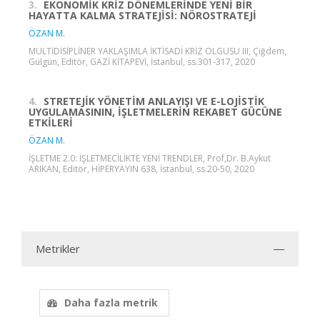
3.
EKONOMİK KRİZ DÖNEMLERİNDE YENİ BİR
HAYATTA KALMA STRATEJİSİ: NÖROSTRATEJİ
ÖZAN M.
MULTİDİSİPLİNER YAKLAŞIMLA İKTİSADİ KRİZ OLGUSU III, Çiğdem,
Gülgün, Editör, GAZİ KİTAPEVİ, İstanbul, ss.301-317, 2020
4.
STRETEJİK YÖNETİM ANLAYIŞI VE E-LOJİSTİK
UYGULAMASININ, İŞLETMELERİN REKABET GÜCÜNE
ETKİLERİ
ÖZAN M.
İŞLETME 2.0: İŞLETMECİLİKTE YENİ TRENDLER, Prof,Dr. B.Aykut
ARIKAN, Editör, HİPERYAYIN 638, İstanbul, ss.20-50, 2020
Metrikler
Daha fazla metrik