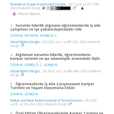
Stratejik ve Sosyal Araştırmalar Dergisi
, cilt.7, sa.2, ss.277-290,
2023 (Hakemli Dergi)
PlumX Metrics
3.
Sorumlu liderlik algısının öğretmenlerde iş aile
çatışması ve işe yabancılaşmadaki rolü
ÖZAN M.
,
BAYAR M.
,
ALAKEL B. S.
Ulusal Eğitim Dergisi
, cilt.2023, sa.2, ss.497-505, 2023 (Hakemli
Dergi)
4.
Algılanan sorumlu liderlik, öğretmenlerin
kariyer tatmini ve işe adanmışlık arasındaki ilişki
ÖZAN M.
,
GÜNEŞ Ö. C.
,
GÜNEŞ N.
Ulusal Eğitim Dergisi,
, cilt.2023, sa.2, ss.485-496, 2023 (Hakemli
Dergi)
5.
Öğretmenlerde İş Aile Çatışmasının Kariyer
Tatmini ve Yaşam Doyumuna Etkisi
ÖZAN M.
,
GÜNEŞ N.
Balkan and Near Eastern Journal of Social Sciences
, cilt.2022,
sa.08, ss.358-364, 2022 (Hakemli Dergi)
6.
Özel Eğitim Öğretmenlerinde Kariyer Tatmini ve