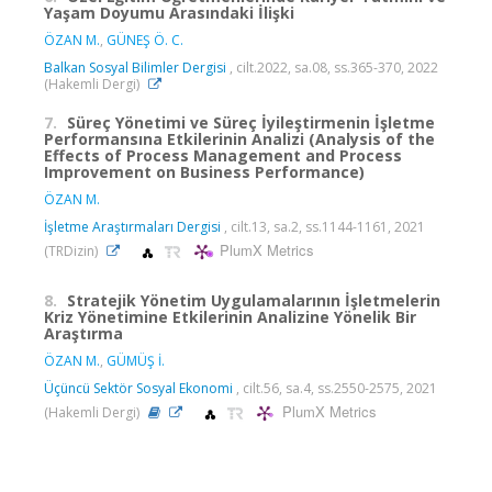
Yaşam Doyumu Arasındaki İlişki
ÖZAN M.
,
GÜNEŞ Ö. C.
Balkan Sosyal Bilimler Dergisi
, cilt.2022, sa.08, ss.365-370, 2022
(Hakemli Dergi)
7.
Süreç Yönetimi ve Süreç İyileştirmenin İşletme
Performansına Etkilerinin Analizi (Analysis of the
Effects of Process Management and Process
Improvement on Business Performance)
ÖZAN M.
İşletme Araştırmaları Dergisi
, cilt.13, sa.2, ss.1144-1161, 2021
PlumX Metrics
(TRDizin)
8.
Stratejik Yönetim Uygulamalarının İşletmelerin
Kriz Yönetimine Etkilerinin Analizine Yönelik Bir
Araştırma
ÖZAN M.
,
GÜMÜŞ İ.
Üçüncü Sektör Sosyal Ekonomi
, cilt.56, sa.4, ss.2550-2575, 2021
PlumX Metrics
(Hakemli Dergi)