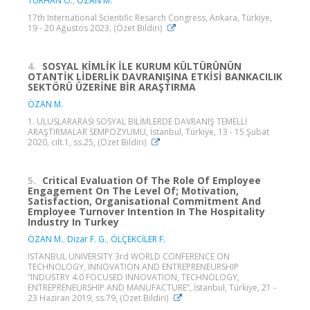
TURHAN Ö.
,
ÖZAN M.
17th International Scientific Resarch Congress, Ankara, Türkiye,
19 - 20 Ağustos 2023, (Özet Bildiri)
4.
SOSYAL KİMLİK İLE KURUM KÜLTÜRÜNÜN
OTANTİK LİDERLİK DAVRANIŞINA ETKİSİ BANKACILIK
SEKTÖRÜ ÜZERİNE BİR ARAŞTIRMA
ÖZAN M.
1. ULUSLARARASI SOSYAL BİLİMLERDE DAVRANIŞ TEMELLİ
ARAŞTIRMALAR SEMPOZYUMU, İstanbul, Türkiye, 13 - 15 Şubat
2020, cilt.1, ss.25, (Özet Bildiri)
5.
Critical Evaluation Of The Role Of Employee
Engagement On The Level Of; Motivation,
Satisfaction, Organisational Commitment And
Employee Turnover Intention In The Hospitality
Industry In Turkey
ÖZAN M.
,
Dizar F. G.
,
ÖLÇEKCİLER F.
ISTANBUL UNIVERSITY 3rd WORLD CONFERENCE ON
TECHNOLOGY, INNOVATION AND ENTREPRENEURSHIP
“INDUSTRY 4.0 FOCUSED INNOVATION, TECHNOLOGY,
ENTREPRENEURSHIP AND MANUFACTURE”, İstanbul, Türkiye, 21 -
23 Haziran 2019, ss.79, (Özet Bildiri)