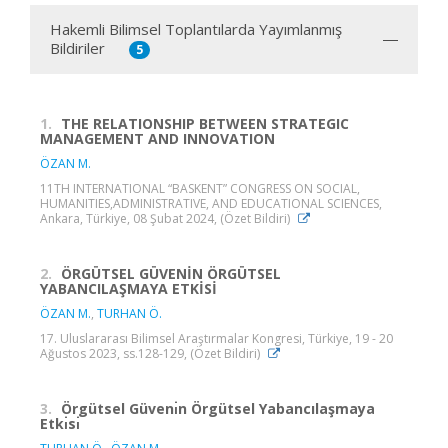
Hakemli Bilimsel Toplantılarda Yayımlanmış
Bildiriler
5
1.
THE RELATIONSHIP BETWEEN STRATEGIC
MANAGEMENT AND INNOVATION
ÖZAN M.
11TH INTERNATIONAL “BASKENT” CONGRESS ON SOCIAL,
HUMANITIES,ADMINISTRATIVE, AND EDUCATIONAL SCIENCES,
Ankara, Türkiye, 08 Şubat 2024, (Özet Bildiri)
2.
ÖRGÜTSEL GÜVENİN ÖRGÜTSEL
YABANCILAŞMAYA ETKİSİ
ÖZAN M.
,
TURHAN Ö.
17. Uluslararası Bilimsel Araştırmalar Kongresi, Türkiye, 19 - 20
Ağustos 2023, ss.128-129, (Özet Bildiri)
3.
Örgütsel Güvenı̇n Örgütsel Yabancılaşmaya
Etkı̇sı̇