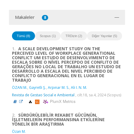
Makaleler
8
Tümü (8)
Scopus (1)
TRDizin (2)
Diğer Yayınlar (5)
1.
A SCALE DEVELOPMENT STUDY ON THE
PERCEIVED LEVEL OF WORKPLACE GENERATIONAL
CONFLICT UM ESTUDO DE DESENVOLVIMENTO DE
ESCALA SOBRE O NÍVEL PERCEPDO DE CONFLITO DE
GERAÇÕES NO LOCAL DE TRABALHO UN ESTUDIO DE
DESARROLLO A ESCALA DEL NIVEL PERCIBIDO DE
CONFLICTO GENERACIONAL EN EL LUGAR DE
TRABAJO
ÖZAN M.
,
Gayretli Ş.
,
Arpınar M. S.
,
Ali I. N. M.
Revista de Gestao Social e Ambiental
, cilt.18, sa.4, 2024 (Scopus)
PlumX Metrics
2.
SÜRDÜRÜLEBİLİR REKABET GÜCÜNÜN,
İŞLETMELERİN PERFORMANSINA ETKİLERİNE
YÖNELİK BİR ARAŞTIRMA
Özan M.