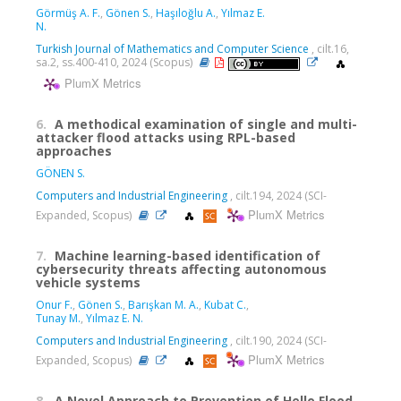
Görmüş A. F.
,
Gönen S.
,
Haşıloğlu A.
,
Yılmaz E.
N.
Turkish Journal of Mathematics and Computer Science
, cilt.16,
sa.2, ss.400-410, 2024 (Scopus)
PlumX Metrics
6.
A methodical examination of single and multi-
attacker flood attacks using RPL-based
approaches
GÖNEN S.
Computers and Industrial Engineering
, cilt.194, 2024 (SCI-
PlumX Metrics
Expanded, Scopus)
7.
Machine learning-based identification of
cybersecurity threats affecting autonomous
vehicle systems
Onur F.
,
Gönen S.
,
Barışkan M. A.
,
Kubat C.
,
Tunay M.
,
Yılmaz E. N.
Computers and Industrial Engineering
, cilt.190, 2024 (SCI-
PlumX Metrics
Expanded, Scopus)
8.
A Novel Approach to Prevention of Hello Flood