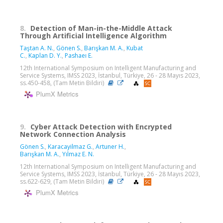
8.
Detection of Man-in-the-Middle Attack
Through Artificial Intelligence Algorithm
Taştan A. N.
,
Gönen S.
,
Barışkan M. A.
,
Kubat
C.
,
Kaplan D. Y.
,
Pashaeı E.
12th International Symposium on Intelligent Manufacturing and
Service Systems, IMSS 2023, İstanbul, Türkiye, 26 - 28 Mayıs 2023,
ss.450-458, (Tam Metin Bildiri)
PlumX Metrics
9.
Cyber Attack Detection with Encrypted
Network Connection Analysis
Gönen S.
,
Karacayilmaz G.
,
Artuner H.
,
Barışkan M. A.
,
Yılmaz E. N.
12th International Symposium on Intelligent Manufacturing and
Service Systems, IMSS 2023, İstanbul, Türkiye, 26 - 28 Mayıs 2023,
ss.622-629, (Tam Metin Bildiri)
PlumX Metrics