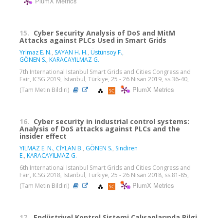
PlumX Metrics
15.
Cyber Security Analysis of DoS and MitM
Attacks against PLCs Used in Smart Grids
Yrlmaz E. N.
,
SAYAN H. H.
,
Üstünsoy F.
,
GÖNEN S.
,
KARACAYILMAZ G.
7th International Istanbul Smart Grids and Cities Congress and
Fair, ICSG 2019, İstanbul, Türkiye, 25 - 26 Nisan 2019, ss.36-40,
PlumX Metrics
(Tam Metin Bildiri)
16.
Cyber security in industrial control systems:
Analysis of DoS attacks against PLCs and the
insider effect
YILMAZ E. N.
,
CİYLAN B.
,
GÖNEN S.
,
Sindiren
E.
,
KARACAYILMAZ G.
6th International Istanbul Smart Grids and Cities Congress and
Fair, ICSG 2018, İstanbul, Türkiye, 25 - 26 Nisan 2018, ss.81-85,
PlumX Metrics
(Tam Metin Bildiri)
17.
Endüstriyel Kontrol Sistemi Çalışanlarında Bilgi