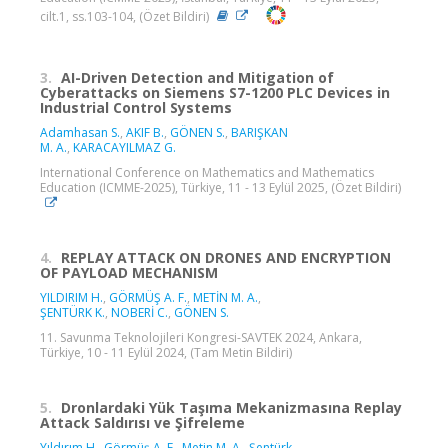
cilt.1, ss.103-104, (Özet Bildiri)
3.
AI-Driven Detection and Mitigation of
Cyberattacks on Siemens S7-1200 PLC Devices in
Industrial Control Systems
Adamhasan S.
,
AKIF B.
,
GÖNEN S.
,
BARIŞKAN
M. A.
,
KARACAYILMAZ G.
International Conference on Mathematics and Mathematics
Education (ICMME-2025), Türkiye, 11 - 13 Eylül 2025, (Özet Bildiri)
4.
REPLAY ATTACK ON DRONES AND ENCRYPTION
OF PAYLOAD MECHANISM
YILDIRIM H.
,
GÖRMÜŞ A. F.
,
METİN M. A.
,
ŞENTÜRK K.
,
NOBERİ C.
,
GÖNEN S.
11. Savunma Teknolojileri Kongresi-SAVTEK 2024, Ankara,
Türkiye, 10 - 11 Eylül 2024, (Tam Metin Bildiri)
5.
Dronlardaki Yük Taşıma Mekanizmasına Replay
Attack Saldırısı ve Şifreleme
Yıldırım H.
,
Görmüş A. F.
,
Metin M. A.
,
Şentürk