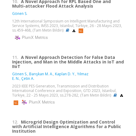
10.
A Novel Approach for RPL Based One and
Multi-attacker Flood Attack Analysis
Gönen S.
12th International Symposium on Intelligent Manufacturing and
Service Systems, IMSS 2023, İstanbul, Türkiye, 26 - 28 Mayıs 2023,
ss.459-468, (Tam Metin Bildiri)
PlumX Metrics
11.
A Novel Approach Detection for False Data
Injection, and Man in the Middle Attacks in IoT and
IIoT
Gönen S.
,
Barışkan M. A.
,
Kaplan D. Y.
,
Yılmaz
E. N.
,
Çetin A.
2023 IEEE PES Generation, Transmission and Distribution
International Conference and Exposition, GTD 2023, İstanbul,
Türkiye, 22 - 25 Mayıs 2023, ss.278-282, (Tam Metin Bildiri)
PlumX Metrics
12.
Microgrid Design Optimization and Control
with Artificial Intelligence Algorithms for a Public
Institution