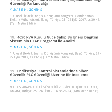
Güvenliği Farkındalığı
YILMAZ E. N.
,
GÖNEN S.
1. Ulusal Elektrik Enerjisi Dönüşümü Kongresi Bildiriler Kitabı:
Elektrik Mühendisleri, Elazığ, Türkiye, 25 - 26 Eylül 2017, ss.39-46,
(Tam Metin Bildiri)
18.
4650 kVA Kurulu Güce Sahip Bir Enerji Dağıtım
Sisteminin ETAP Programı ile Analizi
YILMAZ E. N.
,
GÖNEN S.
1. Ulusal Elektrik Enerjisi Dönüşümü Kongresi, Elazığ, Türkiye, 21 -
22 Eylül 2017, ss.13-19, (Tam Metin Bildiri)
19.
Endüstriyel Kontrol Sistemlerinde Siber
Güvenlik PLC Güvenliği Üzerine Bir İnceleme
YILMAZ E. N.
,
GÖNEN S.
9. ULUSLARARASI BİLGİ GÜVENLİĞİ VE KRİPTOLOJİ KONFERANSI,
Ankara, Türkiye, 25 - 26 Ekim 2016, ss.26-34, (Tam Metin Bildiri)