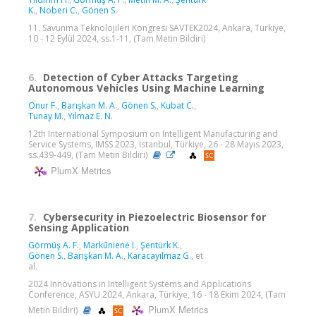
K.
,
Noberi C.
,
Gönen S.
11. Savunma Teknolojileri Kongresi SAVTEK2024, Ankara, Türkiye,
10 - 12 Eylül 2024, ss.1-11, (Tam Metin Bildiri)
6.
Detection of Cyber Attacks Targeting
Autonomous Vehicles Using Machine Learning
Onur F.
,
Barışkan M. A.
,
Gönen S.
,
Kubat C.
,
Tunay M.
,
Yılmaz E. N.
12th International Symposium on Intelligent Manufacturing and
Service Systems, IMSS 2023, İstanbul, Türkiye, 26 - 28 Mayıs 2023,
ss.439-449, (Tam Metin Bildiri)
PlumX Metrics
7.
Cybersecurity in Piezoelectric Biosensor for
Sensing Application
Görmüş A. F.
,
Markūnienė I.
,
Şentürk K.
,
Gönen S.
,
Barışkan M. A.
,
Karacayılmaz G.
, et
al.
2024 Innovations in Intelligent Systems and Applications
Conference, ASYU 2024, Ankara, Türkiye, 16 - 18 Ekim 2024, (Tam
PlumX Metrics
Metin Bildiri)