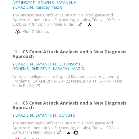
ÜSTÜNSOY F.
,
GÖNEN S.
,
SAYAN H. H.
,
YILMAZ E. N.
,
Karacayılmaz G.
The International Conference on Artificial Intelligence and
Applied Mathematics in Engineering, Antalya, Türkiye, 09 Ekim
2020, ss.418-428, (Tam Metin Bildiri)
PlumX Metrics
13.
ICS Cyber Attack Analysis and a New Diagnosis
Approach
YILMAZ E. N.
,
SAYAN H. H.
,
ÜSTÜNSOY F.
,
GÖNEN S.
,
SİNDİREN E.
,
KARACAYILMAZ G.
Artificial Intelligence and Applied Mathematics in Engineering
Problems (ICAIAME 2019), 20 - 22 Nisan 2019, ss.127-141, (Tam
Metin Bildiri)
14.
ICS Cyber Attack Analysis and a New Diagnosis
Approach
YILMAZ E. N.
,
SAYAN H. H.
,
GÖNEN S.
The International Conference on Artificial Intelligence and
Applied Mathematics in Engineering, Antalya, Türkiye, 20 Nisan
2019, (Tam Metin Bildiri)