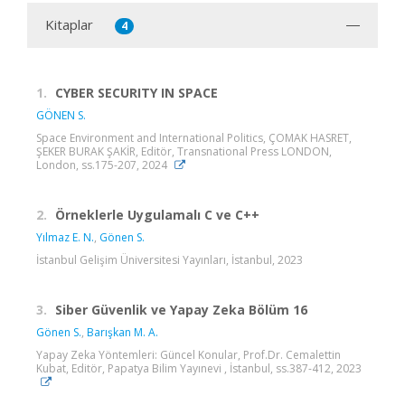
Kitaplar
4
1.
CYBER SECURITY IN SPACE
GÖNEN S.
Space Environment and International Politics, ÇOMAK HASRET,
ŞEKER BURAK ŞAKİR, Editör, Transnational Press LONDON,
London, ss.175-207, 2024
2.
Örneklerle Uygulamalı C ve C++
Yılmaz E. N.
,
Gönen S.
İstanbul Gelişim Üniversitesi Yayınları, İstanbul, 2023
3.
Siber Güvenlik ve Yapay Zeka Bölüm 16
Gönen S.
,
Barışkan M. A.
Yapay Zeka Yöntemleri: Güncel Konular, Prof.Dr. Cemalettin
Kubat, Editör, Papatya Bilim Yayınevi , İstanbul, ss.387-412, 2023