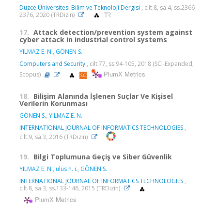
Düzce Üniversitesi Bilim ve Teknoloji Dergisi
, cilt.8, sa.4, ss.2366-
2376, 2020 (TRDizin)
17.
Attack detection/prevention system against
cyber attack in industrial control systems
YILMAZ E. N.
,
GÖNEN S.
Computers and Security
, cilt.77, ss.94-105, 2018 (SCI-Expanded,
PlumX Metrics
Scopus)
18.
Bilişim Alanında İşlenen Suçlar Ve Kişisel
Verilerin Korunması
GÖNEN S.
,
YILMAZ E. N.
INTERNATIONAL JOURNAL OF INFORMATICS TECHNOLOGIES
,
cilt.9, sa.3, 2016 (TRDizin)
19.
Bilgi Toplumuna Geçiş ve Siber Güvenlik
YILMAZ E. N.
,
ulus h. i.
,
GÖNEN S.
INTERNATIONAL JOURNAL OF INFORMATICS TECHNOLOGIES
,
cilt.8, sa.3, ss.133-146, 2015 (TRDizin)
PlumX Metrics