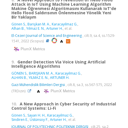
Attack in IoT Using Machine Learning Algorithm
Makine Öğrenmesi Algoritmasını Kullanarak IoT'de
Hello Flood Saldırısının Önlenmesine Yönelik Yeni
Bir Yaklaşım
Gönen S.
,
Barişkan M. A.
,
Karacayilmaz G.
,
Alhan B.
,
Yılmaz E. N.
,
Artuner H.
, et al.
El-Cezeri Journal of Science and Engineering
, cilt.9, sa.4, ss.1529-
1541, 2022 (Scopus)
PlumX Metrics
9.
Gender Detection Via Voice Using Artificial
Intelligence Algorithms
GÖNEN S.
,
BARIŞKAN M. A.
,
Karacayılmaz G.
,
ALHAN B.
,
YILMAZ E. N.
,
ARTUNER H.
Gazi Mühendislik Bilimleri Dergisi
, cilt.8, sa.3, ss.567-575, 2022
PlumX Metrics
(TRDizin)
10.
A New Approach in Cyber Security of Industrial
Control Systems: Li-Fi
Gönen S.
,
Sayan H. H.
,
Karacayılmaz G.
,
Sindiren E.
,
Üstünsoy F.
,
Artuner H.
, et al.
JOURNAL OF POLYTECHNIC-POLITEKNIK DERGISI
, cilt.25, sa.2,