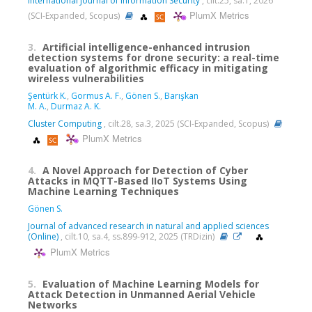
International Journal of Information Security
, cilt.25, sa.1, 2026
PlumX Metrics
(SCI-Expanded, Scopus)
3.
Artificial intelligence-enhanced intrusion
detection systems for drone security: a real-time
evaluation of algorithmic efficacy in mitigating
wireless vulnerabilities
Şentürk K.
,
Gormus A. F.
,
Gönen S.
,
Barışkan
M. A.
,
Durmaz A. K.
Cluster Computing
, cilt.28, sa.3, 2025 (SCI-Expanded, Scopus)
PlumX Metrics
4.
A Novel Approach for Detection of Cyber
Attacks in MQTT-Based IIoT Systems Using
Machine Learning Techniques
Gönen S.
Journal of advanced research in natural and applied sciences
(Online)
, cilt.10, sa.4, ss.899-912, 2025 (TRDizin)
PlumX Metrics
5.
Evaluation of Machine Learning Models for
Attack Detection in Unmanned Aerial Vehicle
Networks