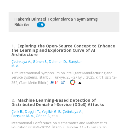
Hakemli Bilimsel Toplantılarda Yayımlanmış
Bildiriler
19
1.
Exploring the Open-Source Concept to Enhance
the Learning and Exploration Curve of AI
Architecture
Çetinkaya A.
,
Gönen S.
,
Dahman D.
,
Barışkan
M. A.
13th International Symposium on Intelligent Manufacturing and
Service Systems, İstanbul, Türkiye, 25 - 27 Eylül 2025, cilt.1, ss.342-
352, (Tam Metin Bildiri)
2.
Machine Learning-Based Detection of
Distributed Denial-of-Service (DDoS) Attacks
Çelik B.
,
Daşçi İ. T.
,
Yeşilkir G. E.
,
Çetinkaya A.
,
Barışkan M. A.
,
Gönen S.
, et al.
International Conference on Mathematics and Mathematics
Education (ICMME-2025), İstanbul, Türkiye, 11 - 13 Eylül 2025,