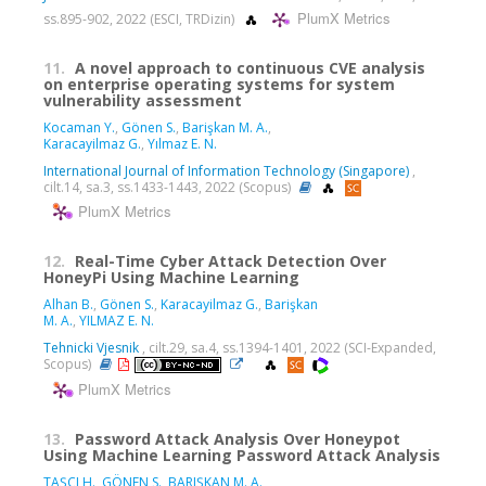
PlumX Metrics
ss.895-902, 2022 (ESCI, TRDizin)
11.
A novel approach to continuous CVE analysis
on enterprise operating systems for system
vulnerability assessment
Kocaman Y.
,
Gönen S.
,
Barişkan M. A.
,
Karacayilmaz G.
,
Yılmaz E. N.
International Journal of Information Technology (Singapore)
,
cilt.14, sa.3, ss.1433-1443, 2022 (Scopus)
PlumX Metrics
12.
Real-Time Cyber Attack Detection Over
HoneyPi Using Machine Learning
Alhan B.
,
Gönen S.
,
Karacayilmaz G.
,
Barişkan
M. A.
,
YILMAZ E. N.
Tehnicki Vjesnik
, cilt.29, sa.4, ss.1394-1401, 2022 (SCI-Expanded,
Scopus)
PlumX Metrics
13.
Password Attack Analysis Over Honeypot
Using Machine Learning Password Attack Analysis
TAŞÇI H.
,
GÖNEN S.
,
BARIŞKAN M. A.
,