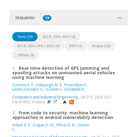
Makaleler
19
Tümü (19)
SCI-E, SSCI, AHCI (8)
SCI-E, SSCI, AHCI, ESCI (9)
ESCI (1)
Scopus (12)
TRDizin (8)
1.
Real-time detection of GPS jamming and
spoofing attacks on unmanned aerial vehicles
using machine learning
Gormus A. F.
,
Hatayoglu M. E.
,
Pirverdiyev E.
,
KARACAYILMAZ G.
,
GÖNEN S.
,
DAHMAN D.
Computers and Industrial Engineering
, cilt.219, 2026 (SCI-
Expanded, Scopus)
2.
From code to security: machine learning
approaches in android vulnerability detection
Arikan K. E.
,
Doğan Ö. M.
,
Yılmaz E. N.
,
Gönen
S.