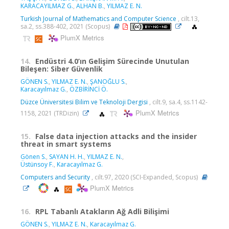
KARACAYILMAZ G.
,
ALHAN B.
,
YILMAZ E. N.
Turkish Journal of Mathematics and Computer Science
, cilt.13,
sa.2, ss.388-402, 2021 (Scopus)
PlumX Metrics
14.
Endüstri 4.0’ın Gelişim Sürecinde Unutulan
Bileşen: Siber Güvenlik
GÖNEN S.
,
YILMAZ E. N.
,
ŞANOĞLU S.
,
Karacayılmaz G.
,
ÖZBİRİNCİ Ö.
Düzce Üniversitesi Bilim ve Teknoloji Dergisi
, cilt.9, sa.4, ss.1142-
PlumX Metrics
1158, 2021 (TRDizin)
15.
False data injection attacks and the insider
threat in smart systems
Gönen S.
,
SAYAN H. H.
,
YILMAZ E. N.
,
Üstünsoy F.
,
Karacayılmaz G.
Computers and Security
, cilt.97, 2020 (SCI-Expanded, Scopus)
PlumX Metrics
16.
RPL Tabanlı Atakların Ağ Adli Bilişimi
GÖNEN S.
,
YILMAZ E. N.
,
Karacayılmaz G.