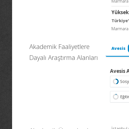
Marmara Ü
Yüksek
Türkiye'
Marmara Ün
Akademik Faaliyetlere
Avesis
Dayalı Araştırma Alanları
Avesis 
Sosy
Eğit
İstanbul 