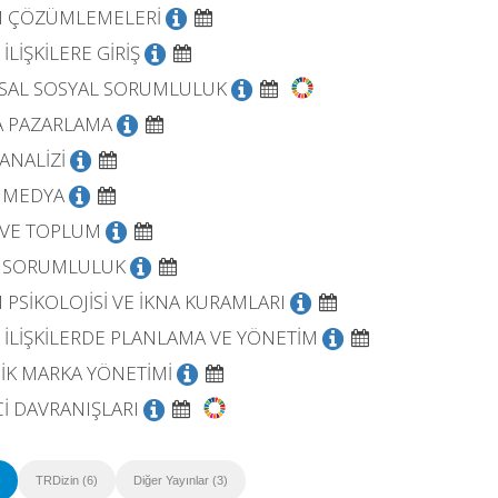
M ÇÖZÜMLEMELERİ
İLİŞKİLERE GİRİŞ
SAL SOSYAL SORUMLULUK
A PAZARLAMA
ANALİZİ
 MEDYA
VE TOPLUM
L SORUMLULUK
M PSİKOLOJİSİ VE İKNA KURAMLARI
 İLİŞKİLERDE PLANLAMA VE YÖNETİM
JİK MARKA YÖNETİMİ
Cİ DAVRANIŞLARI
TRDizin (6)
Diğer Yayınlar (3)