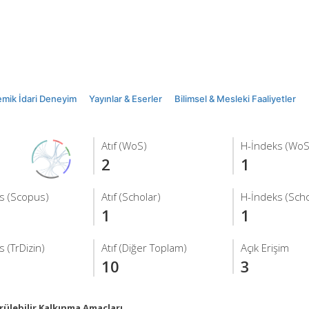
mik İdari Deneyim
Yayınlar & Eserler
Bilimsel & Mesleki Faaliyetler
Atıf (WoS)
H-İndeks (WoS
2
1
s (Scopus)
Atıf (Scholar)
H-İndeks (Scho
1
1
 (TrDizin)
Atıf (Diğer Toplam)
Açık Erişim
10
3
ülebilir Kalkınma Amaçları