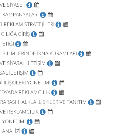
VE SİYASET
 KAMPANYALARI
I REKLAM STRATEJİLERİ
CILIĞA GİRİŞ
M ETİĞİ
İM BİLİMLERİNDE İKNA KURAMLARI
E SİYASAL İLETİŞİM
AL İLETİŞİM
 İLİŞKİLERİ YÖNETİMİ
EDYADA REKLAMCILIK
ARASI HALKLA İLİŞKİLER VE TANITIM
VE REKLAMCILIK
 YÖNETİMİ
 ANALİZİ