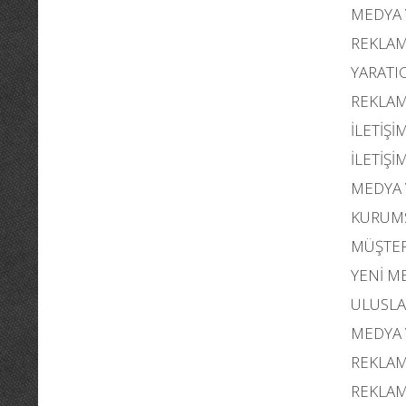
MEDYA 
REKLAM
YARATIC
REKLAM
İLETİŞİ
İLETİŞ
MEDYA V
KURUMS
MÜŞTERİ
YENİ M
ULUSLAR
MEDYA 
REKLAM
REKLAM