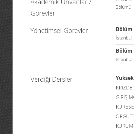
Akademik Ünvanlar /
Bölümü
Görevler
Yönetimsel Görevler
Bölüm 
İstanbul 
Bölüm 
İstanbul 
Verdiği Dersler
Yüksek
KRİZDE 
GİRİŞİ
KÜRESE
ÖRGÜTS
KURUMS