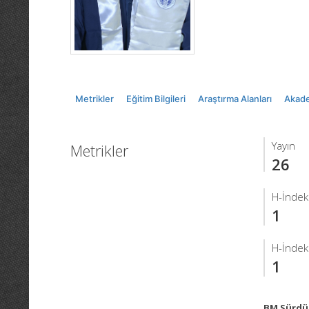
Metrikler
Eğitim Bilgileri
Araştırma Alanları
Akade
Yayın
Metrikler
26
H-İndek
1
H-İndeks
1
BM Sürdür