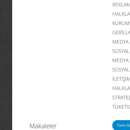
REKLA
HALKLA 
KURUM
GERİLL
MEDYA 
SOSYAL
MEDYA 
SOSYA
İLETİŞİ
HALKLA
STRATE
TÜKETİ
Makaleler
Tümü (9)