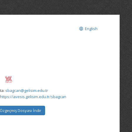
English
ta:
sbagcan@gelisim.edu.tr
https://avesis.gelisim.edu.tr/sbagcan
Özgeçmiş Dosyası İndir