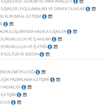
İLİŞKİLERDE DURUM VE VAKA ANALİZİ II
 İLİŞKİLER UYGULAMALARI VE ÖRNEK OLAYLAR
İK KURUMSAL İLETİŞİM
R
 KURULUŞLARINDA HALKLA İLİŞKİLER
 SORUMLULUK VE İŞ AHLAKI
 SORUMLULUK VE İŞ ETİĞİ
R KÜLTÜR VE MEDYA
EKONOMİ POLİTİĞİ
EŞİK PAZARLAMA İLETİŞİMİ
 YAZARLIĞI
 İLETİŞİM
CILIK