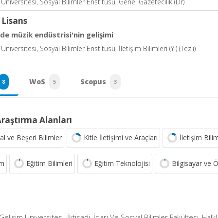
niversitesi, Sosyal Bilimler Enstitüsü, Genel Gazetecilik (Dr)
 Lisans
de müzik endüstrisi'nin gelişimi
iversitesi, Sosyal Bilimler Enstitüsü, İletişim Bilimleri (Yl) (Tezli)
WoS
Scopus
8
5
3
Araştırma Alanları
al ve Beşeri Bilimler
Kitle İletişimi ve Araçları
İletişim Bilim
im
Eğitim Bilimleri
Eğitim Teknolojisi
Bilgisayar ve Ö
Gelişim Üniversitesi, İktisadi, İdari Ve Sosyal Bilimler Fakültesi, Halkl