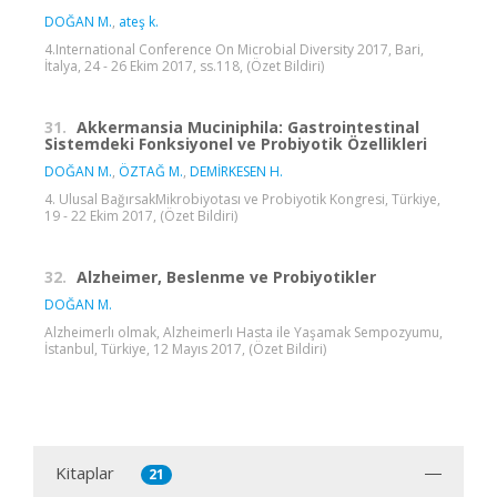
DOĞAN M.
,
ateş k.
4.International Conference On Microbial Diversity 2017, Bari,
İtalya, 24 - 26 Ekim 2017, ss.118, (Özet Bildiri)
31.
Akkermansia Muciniphila: Gastrointestinal
Sistemdeki Fonksiyonel ve Probiyotik Özellikleri
DOĞAN M.
,
ÖZTAĞ M.
,
DEMİRKESEN H.
4. Ulusal BağırsakMikrobiyotası ve Probiyotik Kongresi, Türkiye,
19 - 22 Ekim 2017, (Özet Bildiri)
32.
Alzheimer, Beslenme ve Probiyotikler
DOĞAN M.
Alzheimerlı olmak, Alzheimerlı Hasta ile Yaşamak Sempozyumu,
İstanbul, Türkiye, 12 Mayıs 2017, (Özet Bildiri)
Kitaplar
21