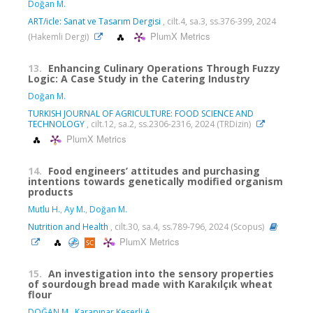
Doğan M.
ART/icle: Sanat ve Tasarım Dergisi
, cilt.4, sa.3, ss.376-399, 2024
PlumX Metrics
(Hakemli Dergi)
13.
Enhancing Culinary Operations Through Fuzzy
Logic: A Case Study in the Catering Industry
Doğan M.
TURKISH JOURNAL OF AGRICULTURE: FOOD SCIENCE AND
TECHNOLOGY
, cilt.12, sa.2, ss.2306-2316, 2024 (TRDizin)
PlumX Metrics
14.
Food engineers’ attitudes and purchasing
intentions towards genetically modified organism
products
Mutlu H.
,
Ay M.
,
Doğan M.
Nutrition and Health
, cilt.30, sa.4, ss.789-796, 2024 (Scopus)
PlumX Metrics
15.
An investigation into the sensory properties
of sourdough bread made with Karakılçık wheat
flour
DOĞAN M.
,
Karapınar Keserli A.