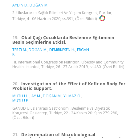
AYDIN B.
,
DOĞAN M.
3. Uluslararası Sağlık Bilimleri Ve Yaşam Kongresi, Burdur,
Türkiye, 4 - 06 Haziran 2020, ss.391, (Özet Bildiri)
19.
Okul Çağı Çocuklarda Beslenme Eğitiminin
Besin Seçimlerine Etkisi.
TERZİ M.
,
DOĞAN M.
,
DEMİRKESEN H.
,
ERGAN
K.
. II. International Congress on Nutrition, Obesity and Community
Health, İstanbul, Türkiye, 26 - 27 Aralık 2019, ss.480, (Özet Bildiri)
20.
Investigation of the Effect of Kefir on Body For
Probiotic Support.
MUTLU H.
,
AY M.
,
DOĞAN M.
,
YILMAZ Ö.
,
MUTLU E.
GANUD Uluslararası Gastronomi, Beslenme ve Diyetetik
Kongresi, Gaziantep, Türkiye, 22 - 24 Kasım 2019, ss.279-280,
(Özet Bildiri)
21.
Determination of Microbiological