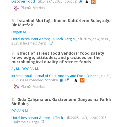
Discover Food
, cilt.5, sa.1, 2025 (Scopus)
PlumX Metrics
6.
İstanbul Mutfağı: Kadim Kültürlerin Buluştuğu
Bir Mutfak
Doğan M.
Hotel Restaurant &amp; Hi-Tech Dergisi
, cilt.2025, sa.4, ss.80,
2025 (Hakemsiz Dergi)
7.
Effect of street food vendors' food safety
knowledge, attitudes, and practices on the
microbiological quality of street foods
Ay M.
,
DOĞAN M.
International Journal of Gastronomy and Food Science
, cilt.39,
2025 (SCI-Expanded, Scopus)
PlumX Metrics
8.
Gıda Çalışmaları: Gastronomi Dünyasına Farklı
Bir Bakış
DOĞAN M.
Hotel Restaurant &amp; Hi-Tech
, cilt.2025, sa.3, ss.98, 2025
(Hakemsiz Dergi)