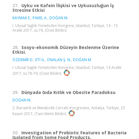
27.
Uyku ve Kafein İlişkisi ve Uykusuzluğun İş
Stresine Etkisi
KAYMAK E.
,
PAKEL A.
,
DOĞAN M.
I. Ulusal Sağlık Yöneticileri Kongresi, İstanbul, Türkiye, 14 - 15
Aralık 2017, ss.79, (Özet Bildiri)
28.
Sosyo-ekonomik Düzeyin Beslenme Üzerine
Etkisi.
ÖZDEMİR D.
,
ETİ G.
,
ÖNALAN Ş. N.
,
DOĞAN M.
I. Ulusal Sağlık Yöneticileri Kongresi, İstanbul, Türkiye, 14 Aralık
2017, ss.78-79, (Özet Bildiri)
29.
Dünyada Gıda Kıtlık ve Obezite Paradoksu
DOĞAN M.
2. Bariatrik ve Metabolik Cerrahi Kongresine, Antalya, Türkiye, 23
Kasım 2017, (Tam Metin Bildiri)
30.
Investigation of Probiotic Features of Bacteria
Isolated from Some Food Products.