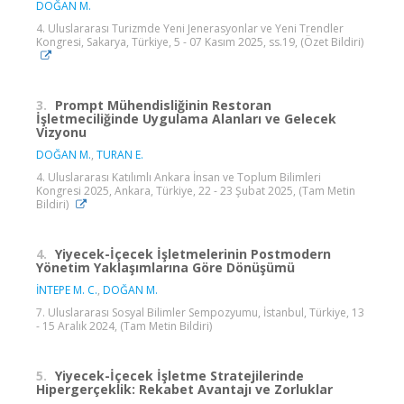
DOĞAN M.
4. Uluslararası Turizmde Yeni Jenerasyonlar ve Yeni Trendler
Kongresi, Sakarya, Türkiye, 5 - 07 Kasım 2025, ss.19, (Özet Bildiri)
3.
Prompt Mühendisliğinin Restoran
İşletmeciliğinde Uygulama Alanları ve Gelecek
Vizyonu
DOĞAN M.
,
TURAN E.
4. Uluslararası Katılımlı Ankara İnsan ve Toplum Bilimleri
Kongresi 2025, Ankara, Türkiye, 22 - 23 Şubat 2025, (Tam Metin
Bildiri)
4.
Yiyecek-İçecek İşletmelerinin Postmodern
Yönetim Yaklaşımlarına Göre Dönüşümü
İNTEPE M. C.
,
DOĞAN M.
7. Uluslararası Sosyal Bilimler Sempozyumu, İstanbul, Türkiye, 13
- 15 Aralık 2024, (Tam Metin Bildiri)
5.
Yiyecek-İçecek İşletme Stratejilerinde
Hipergerçeklik: Rekabet Avantajı ve Zorluklar