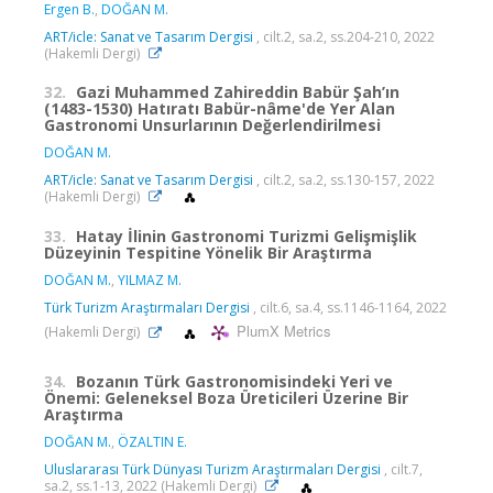
Ergen B.
,
DOĞAN M.
ART/icle: Sanat ve Tasarım Dergisi
, cilt.2, sa.2, ss.204-210, 2022
(Hakemli Dergi)
32.
Gazi Muhammed Zahireddin Babür Şah’ın
(1483-1530) Hatıratı Babür-nâme'de Yer Alan
Gastronomi Unsurlarının Değerlendirilmesi
DOĞAN M.
ART/icle: Sanat ve Tasarım Dergisi
, cilt.2, sa.2, ss.130-157, 2022
(Hakemli Dergi)
33.
Hatay İlinin Gastronomi Turizmi Gelişmişlik
Düzeyinin Tespitine Yönelik Bir Araştırma
DOĞAN M.
,
YILMAZ M.
Türk Turizm Araştırmaları Dergisi
, cilt.6, sa.4, ss.1146-1164, 2022
PlumX Metrics
(Hakemli Dergi)
34.
Bozanın Türk Gastronomisindeki Yeri ve
Önemi: Geleneksel Boza Üreticileri Üzerine Bir
Araştırma
DOĞAN M.
,
ÖZALTIN E.
Uluslararası Türk Dünyası Turizm Araştırmaları Dergisi
, cilt.7,
sa.2, ss.1-13, 2022 (Hakemli Dergi)