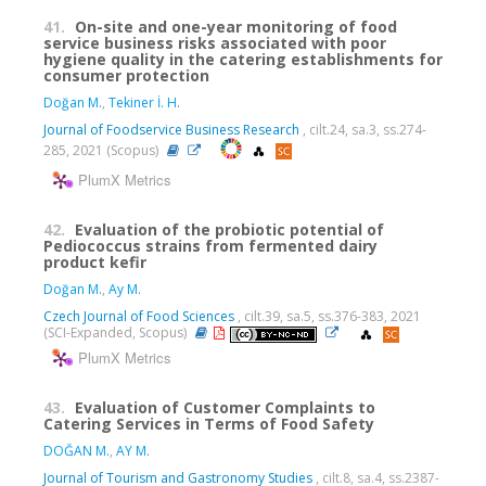
41.
On-site and one-year monitoring of food
service business risks associated with poor
hygiene quality in the catering establishments for
consumer protection
Doğan M.
,
Tekiner İ. H.
Journal of Foodservice Business Research
, cilt.24, sa.3, ss.274-
285, 2021 (Scopus)
PlumX Metrics
42.
Evaluation of the probiotic potential of
Pediococcus strains from fermented dairy
product kefir
Doğan M.
,
Ay M.
Czech Journal of Food Sciences
, cilt.39, sa.5, ss.376-383, 2021
(SCI-Expanded, Scopus)
PlumX Metrics
43.
Evaluation of Customer Complaints to
Catering Services in Terms of Food Safety
DOĞAN M.
,
AY M.
Journal of Tourism and Gastronomy Studies
, cilt.8, sa.4, ss.2387-