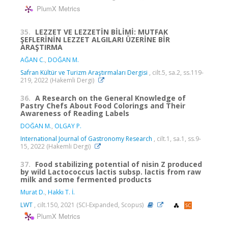
PlumX Metrics
35.
LEZZET VE LEZZETİN BİLİMİ: MUTFAK
ŞEFLERİNİN LEZZET ALGILARI ÜZERİNE BİR
ARAŞTIRMA
AĞAN C.
,
DOĞAN M.
Safran Kültür ve Turizm Araştırmaları Dergisi
, cilt.5, sa.2, ss.119-
219, 2022 (Hakemli Dergi)
36.
A Research on the General Knowledge of
Pastry Chefs About Food Colorings and Their
Awareness of Reading Labels
DOĞAN M.
,
OLGAY P.
International Journal of Gastronomy Research
, cilt.1, sa.1, ss.9-
15, 2022 (Hakemli Dergi)
37.
Food stabilizing potential of nisin Z produced
by wild Lactococcus lactis subsp. lactis from raw
milk and some fermented products
Murat D.
,
Hakkı T. İ.
LWT
, cilt.150, 2021 (SCI-Expanded, Scopus)
PlumX Metrics