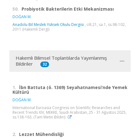
50.
Probiyotik Bakterilerin Etki Mekanizması
DOĞAN M.
Anadolu Bil Meslek Yüksek Okulu Dergisi
, cilt.21, sa.1, ss.98-102,
2011 (Hakemli Dergi)
Hakemli Bilimsel Toplantılarda Yayımlanmış
Bildiriler
32
1.
İbn Battuta (ö. 1369) Seyahatnamesi’nde Yemek
Kültürü
DOĞAN M.
International Euroasia Congress on Scientific Researches and
Recent Trends XIV, MEKKE, Suudi Arabistan, 25 - 31 Ağustos 2025,
ss.138-163, (Tam Metin Bildiri)
2.
Lezzet Mühendisliği