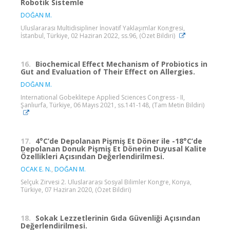
Robotik Sistemle
DOĞAN M.
Uluslararası Multidisipliner İnovatif Yaklaşımlar Kongresi,
İstanbul, Türkiye, 02 Haziran 2022, ss.96, (Özet Bildiri)
16.
Biochemical Effect Mechanism of Probiotics in
Gut and Evaluation of Their Effect on Allergies.
DOĞAN M.
International Gobeklitepe Applied Sciences Congress - II,
Şanlıurfa, Türkiye, 06 Mayıs 2021, ss.141-148, (Tam Metin Bildiri)
17.
4°C’de Depolanan Pişmiş Et Döner ile -18°C’de
Depolanan Donuk Pişmiş Et Dönerin Duyusal Kalite
Özellikleri Açısından Değerlendirilmesi.
OCAK E. N.
,
DOĞAN M.
Selçuk Zirvesi 2. Uluslararası Sosyal Bilimler Kongre, Konya,
Türkiye, 07 Haziran 2020, (Özet Bildiri)
18.
Sokak Lezzetlerinin Gıda Güvenliği Açısından
Değerlendirilmesi.