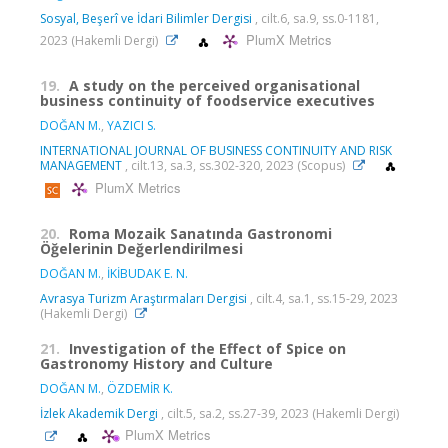
Sosyal, Beşerî ve İdari Bilimler Dergisi
, cilt.6, sa.9, ss.0-1181,
PlumX Metrics
2023 (Hakemli Dergi)
19.
A study on the perceived organisational
business continuity of foodservice executives
DOĞAN M.
,
YAZICI S.
INTERNATIONAL JOURNAL OF BUSINESS CONTINUITY AND RISK
MANAGEMENT
, cilt.13, sa.3, ss.302-320, 2023 (Scopus)
PlumX Metrics
20.
Roma Mozaik Sanatında Gastronomi
Öğelerinin Değerlendirilmesi
DOĞAN M.
,
İKİBUDAK E. N.
Avrasya Turizm Araştırmaları Dergisi
, cilt.4, sa.1, ss.15-29, 2023
(Hakemli Dergi)
21.
Investigation of the Effect of Spice on
Gastronomy History and Culture
DOĞAN M.
,
ÖZDEMİR K.
İzlek Akademik Dergi
, cilt.5, sa.2, ss.27-39, 2023 (Hakemli Dergi)
PlumX Metrics