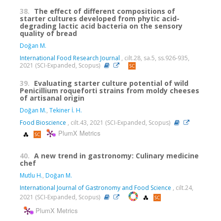
38.
The effect of different compositions of
starter cultures developed from phytic acid-
degrading lactic acid bacteria on the sensory
quality of bread
Doğan M.
International Food Research Journal
, cilt.28, sa.5, ss.926-935,
2021 (SCI-Expanded, Scopus)
39.
Evaluating starter culture potential of wild
Penicillium roqueforti strains from moldy cheeses
of artisanal origin
Doğan M.
,
Tekiner İ. H.
Food Bioscience
, cilt.43, 2021 (SCI-Expanded, Scopus)
PlumX Metrics
40.
A new trend in gastronomy: Culinary medicine
chef
Mutlu H.
,
Doğan M.
International Journal of Gastronomy and Food Science
, cilt.24,
2021 (SCI-Expanded, Scopus)
PlumX Metrics