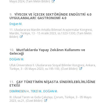
Mayıs 2024, (Tam Metin Bildiri)
9.
YİYECEK VE İÇECEK SEKTÖRÜNDE ENDÜSTRİ 4.0
UYGULAMALARI: GASTRONOMİ 4.0
Doğan M.
11. Uluslararası Mardin Artuklu Bilimsel Araştırmalar Kongresi,
Mardin, Türkiye, 13 - 15 Aralık 2023, ss.1323-1330, (Tam Metin
Bildiri)
10.
Mutfaklarda Yapay Zekânın Kullanımı ve
Geleceği
DOĞAN M.
Ufuk Üniversitesi II. Uluslararası Sosyal Bilimler Kongresi, Ankara,
Türkiye, 3 - 05 Mayıs 2023, ss.195-193, (Özet Bildiri)
11.
ÇAY TÜKETİMİN NİŞASTA SİNDİRİLEBİLİRLİĞİNE
ETKİSİ
DEMİRKESEN H.
,
TERZİ M.
,
DOĞAN M.
III. Ulusal Tarım ve Gıda Çalıştayı, Çorum, Türkiye, 3 - 05 Mayıs
2023, ss.21, (Özet Bildiri)