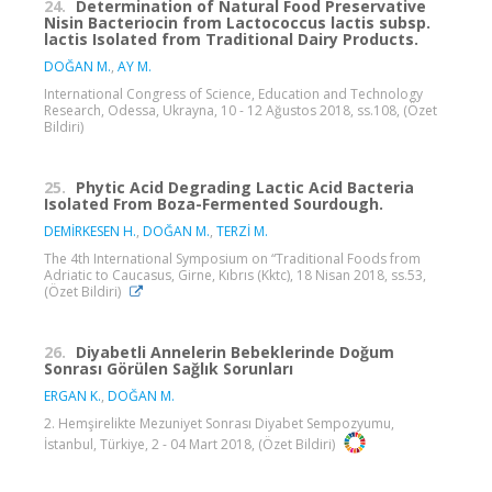
24.
Determination of Natural Food Preservative
Nisin Bacteriocin from Lactococcus lactis subsp.
lactis Isolated from Traditional Dairy Products.
DOĞAN M.
,
AY M.
International Congress of Science, Education and Technology
Research, Odessa, Ukrayna, 10 - 12 Ağustos 2018, ss.108, (Özet
Bildiri)
25.
Phytic Acid Degrading Lactic Acid Bacteria
Isolated From Boza-Fermented Sourdough.
DEMİRKESEN H.
,
DOĞAN M.
,
TERZİ M.
The 4th International Symposium on “Traditional Foods from
Adriatic to Caucasus, Girne, Kıbrıs (Kktc), 18 Nisan 2018, ss.53,
(Özet Bildiri)
26.
Diyabetli Annelerin Bebeklerinde Doğum
Sonrası Görülen Sağlık Sorunları
ERGAN K.
,
DOĞAN M.
2. Hemşirelikte Mezuniyet Sonrası Diyabet Sempozyumu,
İstanbul, Türkiye, 2 - 04 Mart 2018, (Özet Bildiri)