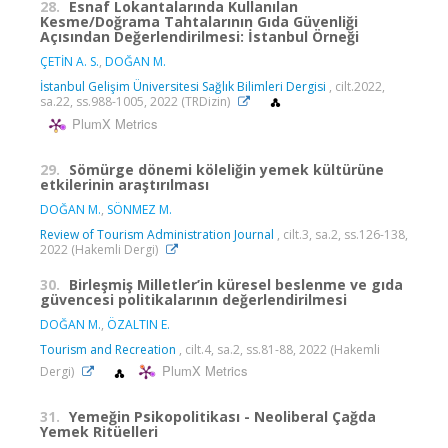
28.
Esnaf Lokantalarında Kullanılan
Kesme/Doğrama Tahtalarının Gıda Güvenliği
Açısından Değerlendirilmesi: İstanbul Örneği
ÇETİN A. S.
,
DOĞAN M.
İstanbul Gelişim Üniversitesi Sağlık Bilimleri Dergisi
, cilt.2022,
sa.22, ss.988-1005, 2022 (TRDizin)
PlumX Metrics
29.
Sömürge dönemi köleliğin yemek kültürüne
etkilerinin araştırılması
DOĞAN M.
,
SÖNMEZ M.
Review of Tourism Administration Journal
, cilt.3, sa.2, ss.126-138,
2022 (Hakemli Dergi)
30.
Birleşmiş Milletler’in küresel beslenme ve gıda
güvencesi politikalarının değerlendirilmesi
DOĞAN M.
,
ÖZALTIN E.
Tourism and Recreation
, cilt.4, sa.2, ss.81-88, 2022 (Hakemli
PlumX Metrics
Dergi)
31.
Yemeğin Psikopolitikası - Neoliberal Çağda
Yemek Ritüelleri