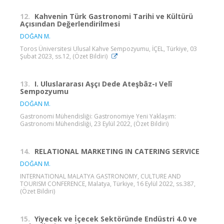
12.
Kahvenin Türk Gastronomi Tarihi ve Kültürü
Açısından Değerlendirilmesi
DOĞAN M.
Toros Üniversitesi Ulusal Kahve Sempozyumu, İÇEL, Türkiye, 03
Şubat 2023, ss.12, (Özet Bildiri)
13.
I. Uluslararası Aşçı Dede Ateşbâz-ı Velî
Sempozyumu
DOĞAN M.
Gastronomi Mühendisliği: Gastronomiye Yeni Yaklaşım:
Gastronomi Mühendisliği, 23 Eylül 2022, (Özet Bildiri)
14.
RELATIONAL MARKETING IN CATERING SERVICE
DOĞAN M.
INTERNATIONAL MALATYA GASTRONOMY, CULTURE AND
TOURISM CONFERENCE, Malatya, Türkiye, 16 Eylül 2022, ss.387,
(Özet Bildiri)
15.
Yiyecek ve İçecek Sektöründe Endüstri 4.0 ve