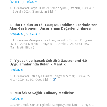
ÖZDEK E.
,
DOĞAN M.
7. Uluslararası Sosyal Bilimler Sempozyumu, İstanbul, Türkiye, 13
- 15 Aralık 2024, (Tam Metin Bildiri)
6.
İbn Haldun’un (ö. 1406) Mukaddime Eserinde Yer
Alan Gastronomi Unsurlarının Değerlendirilmesi
DOĞAN M.
,
Doğan A. E.
I. Uluslararası Mezopotamya İnanç ve Kültür Turizmi Kongresi
(IMFCT) 2024, Mardin, Türkiye, 5 - 07 Aralık 2024, ss.543-557,
(Tam Metin Bildiri)
7.
Yiyecek ve İçecek Sektörü Gastronomi 4.0
Uygulamalarında Bulanık Mantık
DOĞAN M.
8. Uluslararası Batı Asya Turizm Kongresi, Şırnak, Türkiye, 27
Nisan 2024, ss.30, (Özet Bildiri)
8.
Mutfakta Sağlık-Culinary Medicine
DOĞAN M.
Gastronomide Güncel Eğilimler Sempozyumu, İzmir, Türkiye, 07