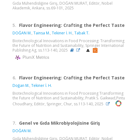
Gıda Mühendisliğine Giriş, DOĞAN MURAT, Editör, Nobel
Akademik, Ankara, ss.69-101, 2025
5.
Flavor Engineering: Crafting the Perfect Taste
DOĞAN M.
,
Tainsa M.
,
Tekiner İ. H.
,
Tabak T.
Biotechnological Innovations in Food Processing: Transforming
the Future of Nutrition and Sustainability, Springer International
Publishing Ag, ss.113-140, 2025
PlumX Metrics
6.
Flavor Engineering: Crafting the Perfect Taste
Doğan M.
,
Tekiner İ. H.
Biotechnological Innovations in Food Processing Transforming
the Future of Nutrition and Sustainability, Pratik S. Gaikwad,Pintu
Choudhary, Editör, Springer, Chur, ss.113-140, 2025
7.
Genel ve Gıda Mikrobiyolojisine Giriş
DOĞAN M.
Gıda Mühendisliğine Giriş, DOĞAN MURAT, Editör, Nobel