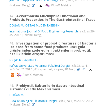
Journal of Applied Food Technology
, cilt.6, sa.2, ss.15-21, 2019
PlumX Metrics
(Hakemli Dergi)
47.
Akkermansia Muciniphila Functional and
Probiotic Properties In The Gastrointestinal Tract
DOĞAN M.
,
ÖZTAĞ M.
,
DEMİRKESEN H.
International Journal Of Food Engineering Research
, sa.2, ss.29-
35, 2017 (Hakemli Dergi)
48.
Investigation of probiotic features of bacteria
isolated from some food products Bazı gıda
ürünlerinden ızole edilen bakterilerin probiyotik
özelliklerinin araştırılması
Dogan M.
,
Ozpinar H.
Kafkas Universitesi Veteriner Fakultesi Dergisi
, cilt.23, sa.4,
ss.555-562, 2017 (SCI-Expanded, Scopus, TRDizin)
PlumX Metrics
49.
Probiyotik Bakterilerin Gastrointestinal
Sistemdeki Etki Mekanizması
DOĞAN M.
Gıda Teknolojileri Elektronik Dergisi
, cilt.7, sa.1, ss.20-27, 2012
(Hakemli Dergi)