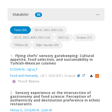
Makaleler
50
Tümü (50)
SCI-E, SSCI, AHCI (11)
SCI-E, SSCI, AHCI, ESCI (12)
ESCI (1)
Scopus (17)
TRDizin (9)
Diğer Yayınlar (25)
1.
Flying chefs' sensory gatekeeping: Cultural
appetite, food selection, and sustainability in
Turkish-Mexican cuisines
DOĞAN M.
,
Uğraç F.
Food and Humanity
, cilt.7, 2026 (ESCI, Scopus)
PlumX Metrics
2.
Sensory experience at the intersection of
gastronomy and food science: Perception of
authenticity and destination preference in ethnic
restaurants
Yılmaz G.
,
DOĞAN M.
,
Çetin M.