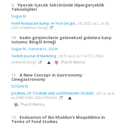
9.
Yiyecek-İçecek Sektöründe Hipergerçeklik
Teknolojileri
Doğan M.
Hotel Restaurant &amp; Hi-Tech Dergisi
, cilt.2025, sa.2, ss.93,
2025 (Hakemsiz Dergi)
10.
Kadın girişimcilerin geleneksel gıdalara karşı
tutumu: Bingöl örneği
Doğan M.
,
Hamarat H.
,
Gül M.
Turkish Journal of Marketing
, cilt.9, sa.4, ss.114-133, 2024
PlumX Metrics
(Hakemli Dergi)
11.
A New Concept in Gastronomy:
Cinegastronomy
DOĞAN M.
JOURNAL OF TOURISM AND GASTRONOMY STUDIES
, cilt.12, sa.4,
ss.2400-2440, 2024 (TRDizin)
PlumX Metrics
12.
Evaluation of Ibn Khaldun’s Muqaddima in
Terms of Food Studies