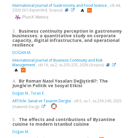
International Journal of Gastronomy and Food Science
, cilt.44,
2026 (SCI-Expanded, Scopus)
PlumX Metrics
3.
Business continuity perception in gastronomy
businesses: a quantitative study on corporate
capacity, digital infrastructure, and operational
resilience
DOĞAN M.
International Journal of Business Continuity and Risk
Management
, cilt.16, sa.2, ss.203-225, 2026 (Scopus)
4.
Bir Roman Nasıl Yasaları Değiştirdi?: The
Jungle’ın Politik ve Sosyal Etkisi
Doğan M.
,
Turan E.
ART/icle: Sanat ve Tasarım Dergisi
, cilt.5, sa.1, ss.239-249, 2025
(Hakemli Dergi)
5.
The effects and contributions of Byzantine
cuisine to modern Istanbul cuisine
Doğan M.