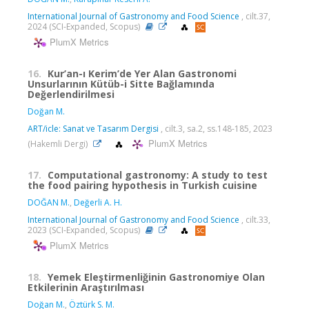
International Journal of Gastronomy and Food Science
, cilt.37,
2024 (SCI-Expanded, Scopus)
PlumX Metrics
16.
Kur’an-ı Kerim’de Yer Alan Gastronomi
Unsurlarının Kütüb-i Sitte Bağlamında
Değerlendirilmesi
Doğan M.
ART/icle: Sanat ve Tasarım Dergisi
, cilt.3, sa.2, ss.148-185, 2023
PlumX Metrics
(Hakemli Dergi)
17.
Computational gastronomy: A study to test
the food pairing hypothesis in Turkish cuisine
DOĞAN M.
,
Değerli A. H.
International Journal of Gastronomy and Food Science
, cilt.33,
2023 (SCI-Expanded, Scopus)
PlumX Metrics
18.
Yemek Eleştirmenliğinin Gastronomiye Olan
Etkilerinin Araştırılması
Doğan M.
,
Öztürk S. M.