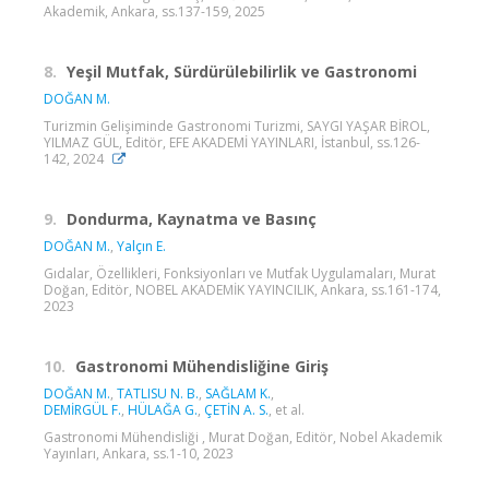
Akademik, Ankara, ss.137-159, 2025
8.
Yeşil Mutfak, Sürdürülebilirlik ve Gastronomi
DOĞAN M.
Turizmin Gelişiminde Gastronomi Turizmi, SAYGI YAŞAR BİROL,
YILMAZ GÜL, Editör, EFE AKADEMİ YAYINLARI, İstanbul, ss.126-
142, 2024
9.
Dondurma, Kaynatma ve Basınç
DOĞAN M.
,
Yalçın E.
Gıdalar, Özellikleri, Fonksiyonları ve Mutfak Uygulamaları, Murat
Doğan, Editör, NOBEL AKADEMİK YAYINCILIK, Ankara, ss.161-174,
2023
10.
Gastronomi Mühendisliğine Giriş
DOĞAN M.
,
TATLISU N. B.
,
SAĞLAM K.
,
DEMİRGÜL F.
,
HÜLAĞA G.
,
ÇETİN A. S.
, et al.
Gastronomi Mühendisliği , Murat Doğan, Editör, Nobel Akademik
Yayınları, Ankara, ss.1-10, 2023