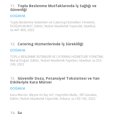
11.
Toplu Beslenme Mutfaklarında İş Sağlığı ve
Güvenliği
DOĞAN M.
Toplu Beslenme Sistemleri ve Catering Hizmetleri Yönetimi,
DOĞAN MURAT, Editör, Nobel Akademik Yayıncılık, İstanbul,
ss.447-456, 2022
12.
Catering Hizmetlerinde İş Sürekliliği
DOĞAN M.
TOPLU BESLENME SİSTEMLERİ VE CATERING HİZMETLERİ YÖNETİMİ,
Murat Doğan, Editör, Nobel Akademik Yayınları, İstanbul, ss.253-
245, 2022
13.
Güvenilir Dozu, Potansiyel Toksisitesi ve Yan
Etkileriyle Kara Mürver
DOĞAN M.
Kara Mürver: Meyve mi İlaç mı?, Hayrettin Mutlu , Elif Günalan,
Editör, Nobel Akademik Yayıncılık, Ankara, ss.163-182, 2022
14.
Su