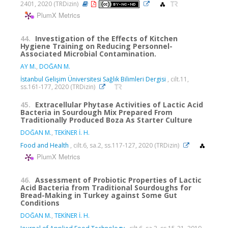
2401, 2020 (TRDizin)
PlumX Metrics
44.
Investigation of the Effects of Kitchen
Hygiene Training on Reducing Personnel-
Associated Microbial Contamination.
AY M.
,
DOĞAN M.
İstanbul Gelişim Üniversitesi Sağlık Bilimleri Dergisi
, cilt.11,
ss.161-177, 2020 (TRDizin)
45.
Extracellular Phytase Activities of Lactic Acid
Bacteria in Sourdough Mix Prepared From
Traditionally Produced Boza As Starter Culture
DOĞAN M.
,
TEKİNER İ. H.
Food and Health
, cilt.6, sa.2, ss.117-127, 2020 (TRDizin)
PlumX Metrics
46.
Assessment of Probiotic Properties of Lactic
Acid Bacteria from Traditional Sourdoughs for
Bread-Making in Turkey against Some Gut
Conditions
DOĞAN M.
,
TEKİNER İ. H.