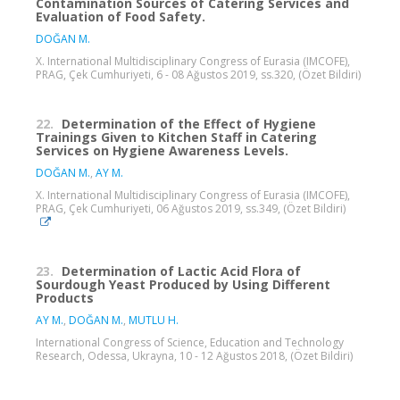
Contamination Sources of Catering Services and
Evaluation of Food Safety.
DOĞAN M.
X. International Multidisciplinary Congress of Eurasia (IMCOFE),
PRAG, Çek Cumhuriyeti, 6 - 08 Ağustos 2019, ss.320, (Özet Bildiri)
22.
Determination of the Effect of Hygiene
Trainings Given to Kitchen Staff in Catering
Services on Hygiene Awareness Levels.
DOĞAN M.
,
AY M.
X. International Multidisciplinary Congress of Eurasia (IMCOFE),
PRAG, Çek Cumhuriyeti, 06 Ağustos 2019, ss.349, (Özet Bildiri)
23.
Determination of Lactic Acid Flora of
Sourdough Yeast Produced by Using Different
Products
AY M.
,
DOĞAN M.
,
MUTLU H.
International Congress of Science, Education and Technology
Research, Odessa, Ukrayna, 10 - 12 Ağustos 2018, (Özet Bildiri)