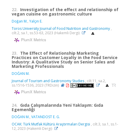
22.
Investigation of the effect and relationship of
vegan cuisine on gastronomic culture
Doğan M.
,
Yalçın E.
Toros University Journal of Food Nutrition and Gastronomy
,
cilt.2, sa.1, ss.53-63, 2023 (Hakemli Dergi)
PlumX Metrics
23.
The Effect of Relationship Marketing
Practices on Customer Loyalty in the Food Service
Industry: A Qualitative Study on Senior Sales and
Marketing Professionals
DOĞAN M.
Journal of Tourism and Gastronomy Studies
, cilt.11, sa.2,
ss.1516-1536, 2023 (TRDizin)
PlumX Metrics
24.
Gıda Çalışmalarında Yeni Yaklaşım: Gıda
Egemenliği
DOĞAN M.
,
VATANDOST E. G.
OCAK: Türk Mutfak Kültürü Araştırmaları Dergisi
, cilt.3, sa.1, ss.1-
12, 2023 (Hakemli Dergi)