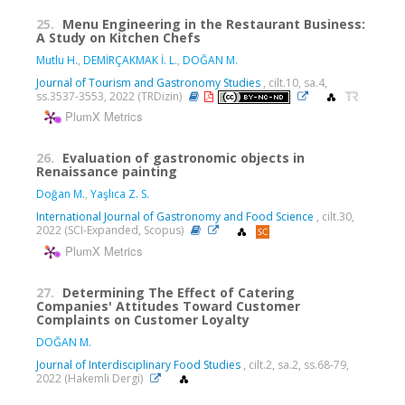
25.
Menu Engineering in the Restaurant Business:
A Study on Kitchen Chefs
Mutlu H.
,
DEMİRÇAKMAK İ. L.
,
DOĞAN M.
Journal of Tourism and Gastronomy Studies
, cilt.10, sa.4,
ss.3537-3553, 2022 (TRDizin)
PlumX Metrics
26.
Evaluation of gastronomic objects in
Renaissance painting
Doğan M.
,
Yaşlıca Z. S.
International Journal of Gastronomy and Food Science
, cilt.30,
2022 (SCI-Expanded, Scopus)
PlumX Metrics
27.
Determining The Effect of Catering
Companies' Attitudes Toward Customer
Complaints on Customer Loyalty
DOĞAN M.
Journal of Interdisciplinary Food Studies
, cilt.2, sa.2, ss.68-79,
2022 (Hakemli Dergi)